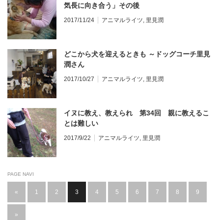
気長に向き合う」その後
2017/11/24
アニマルライツ
,
里見潤
どこから犬を迎えるときも ～ドッグコーチ里見
潤さん
2017/10/27
アニマルライツ
,
里見潤
イヌに教え、教えられ 第34回 親に教えるこ
とは難しい
2017/9/22
アニマルライツ
,
里見潤
PAGE NAVI
«
1
2
3
4
5
6
7
8
9
»