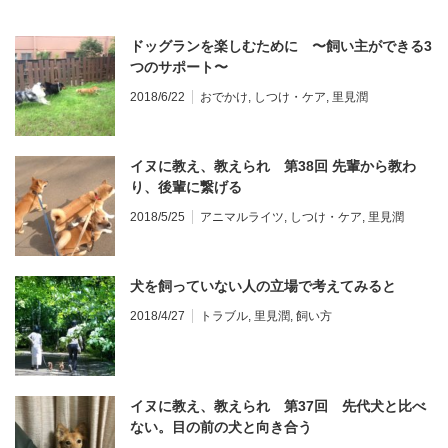
ドッグランを楽しむために 〜飼い主ができる3
つのサポート〜
2018/6/22
おでかけ
,
しつけ・ケア
,
里見潤
イヌに教え、教えられ 第38回 先輩から教わ
り、後輩に繋げる
2018/5/25
アニマルライツ
,
しつけ・ケア
,
里見潤
犬を飼っていない人の立場で考えてみると
2018/4/27
トラブル
,
里見潤
,
飼い方
イヌに教え、教えられ 第37回 先代犬と比べ
ない。目の前の犬と向き合う