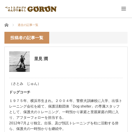
ホーム
過去の記事一覧
投稿者の記事一覧
里見 潤
（さとみ じゅん）
ドッグコーチ
１９７５年、横浜市生まれ。２００４年、警察犬訓練校に入学、出張ト
レーニング会社を経て、保護活動団体「Dog shelter」の専属スタッフ
として、保護犬のトレーニング、一時預かり家庭と里親家庭の間に入
り、アフターフォローを担当する。
2012年7月より独立。出張、及び預託トレーニングを柱に活動する傍
ら、保護犬の一時預かりを継続中。