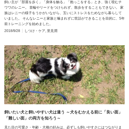
飼い主が「部屋を歩く」「身体を触る」「抱っこをする」とき、強く咬むチ
ワワのレニー。 首輪やリードをつけられず、散歩をすることもできない。 家
族はレニーの様子をうかがいながら、互いにストレスをためながら暮らして
いました。 そんなレニーと家族と噛まれずに世話ができることを目的に、5年
前トレーニングを始めました。
2018/9/28
しつけ・ケア
,
里見潤
飼いたい犬と飼いやすい犬は違う ～犬をむかえる前に「良い面」
「難しい面」の両方を知ろう～
見た目の可愛さ・年齢・犬種の好みは、必ずしも飼いやすさにはつながりま