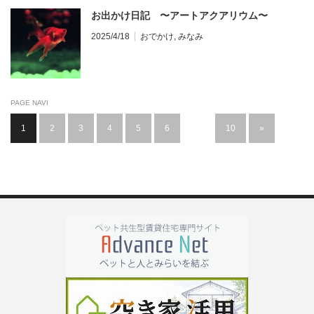
お出かけ日記 〜アートアクアリウム〜
2025/4/18
おでかけ
,
みなみ
PAGE NAVI
1
2
3
4
5
6
…
10
»