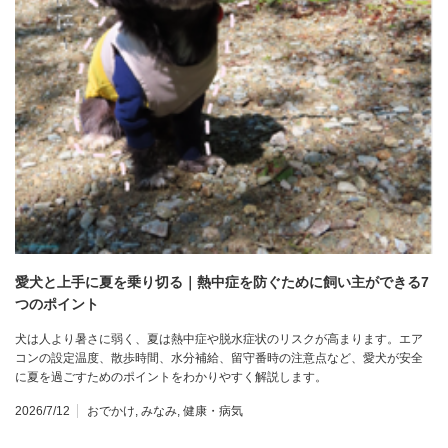
愛犬と上手に夏を乗り切る｜熱中症を防ぐために飼い主ができる7
つのポイント
犬は人より暑さに弱く、夏は熱中症や脱水症状のリスクが高まります。エア
コンの設定温度、散歩時間、水分補給、留守番時の注意点など、愛犬が安全
に夏を過ごすためのポイントをわかりやすく解説します。
2026/7/12
おでかけ
,
みなみ
,
健康・病気