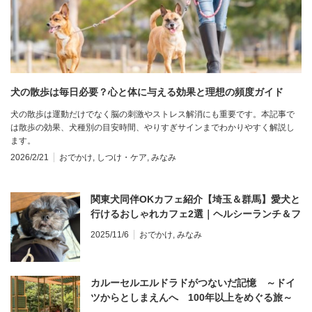
犬の散歩は毎日必要？心と体に与える効果と理想の頻度ガイド
犬の散歩は運動だけでなく脳の刺激やストレス解消にも重要です。本記事で
は散歩の効果、犬種別の目安時間、やりすぎサインまでわかりやすく解説し
ます。
2026/2/21
おでかけ
,
しつけ・ケア
,
みなみ
関東犬同伴OKカフェ紹介【埼玉＆群馬】愛犬と
行けるおしゃれカフェ2選｜ヘルシーランチ＆フ
ォト映えスイーツを満喫♪
2025/11/6
おでかけ
,
みなみ
カルーセルエルドラドがつないだ記憶 ～ドイ
ツからとしまえんへ 100年以上をめぐる旅～