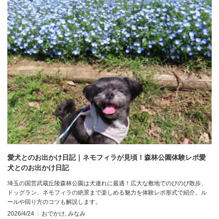
愛犬とのお出かけ日記｜ネモフィラが見頃！森林公園体験レポ愛
犬とのお出かけ日記
埼玉の国営武蔵丘陵森林公園は犬連れに最適！広大な敷地でのびのび散歩、
ドッグラン、ネモフィラの絶景まで楽しめる魅力を体験レポ形式で紹介。ル
ールや回り方のコツも解説します。
2026/4/24
おでかけ
,
みなみ