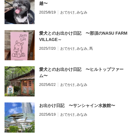
越〜
2025/8/19
おでかけ
,
みなみ
愛犬とのお出かけ日記 〜那須のNASU FARM
VILLAGE～
2025/7/20
おでかけ
,
みなみ
,
馬
愛犬とのお出かけ日記 〜ヒルトップファー
ム〜
2025/6/22
おでかけ
,
みなみ
お出かけ日記 〜サンシャイン水族館〜
2025/6/19
おでかけ
,
みなみ