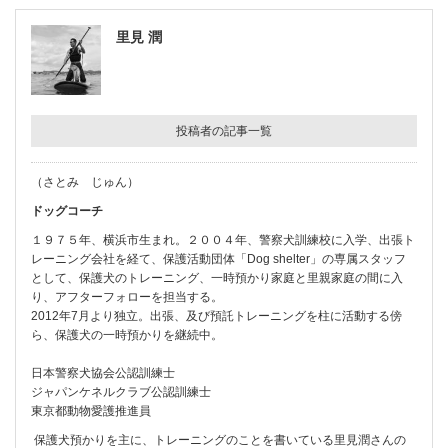
里見 潤
投稿者の記事一覧
（さとみ じゅん）
ドッグコーチ
１９７５年、横浜市生まれ。２００４年、警察犬訓練校に入学、出張ト
レーニング会社を経て、保護活動団体「Dog shelter」の専属スタッフ
として、保護犬のトレーニング、一時預かり家庭と里親家庭の間に入
り、アフターフォローを担当する。
2012年7月より独立。出張、及び預託トレーニングを柱に活動する傍
ら、保護犬の一時預かりを継続中。
日本警察犬協会公認訓練士
ジャパンケネルクラブ公認訓練士
東京都動物愛護推進員
保護犬預かりを主に、トレーニングのことを書いている里見潤さんの