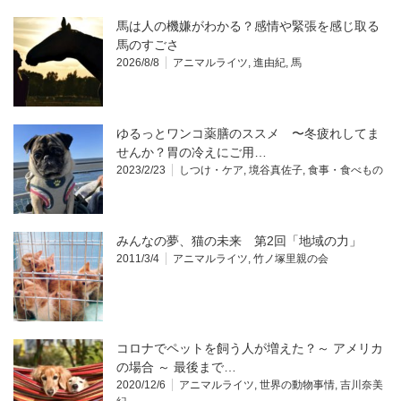
馬は人の機嫌がわかる？感情や緊張を感じ取る
馬のすごさ
2026/8/8
アニマルライツ
,
進由紀
,
馬
ゆるっとワンコ薬膳のススメ 〜冬疲れしてま
せんか？胃の冷えにご用…
2023/2/23
しつけ・ケア
,
境谷真佐子
,
食事・食べもの
みんなの夢、猫の未来 第2回「地域の力」
2011/3/4
アニマルライツ
,
竹ノ塚里親の会
コロナでペットを飼う人が増えた？～ アメリカ
の場合 ～ 最後まで…
2020/12/6
アニマルライツ
,
世界の動物事情
,
吉川奈美