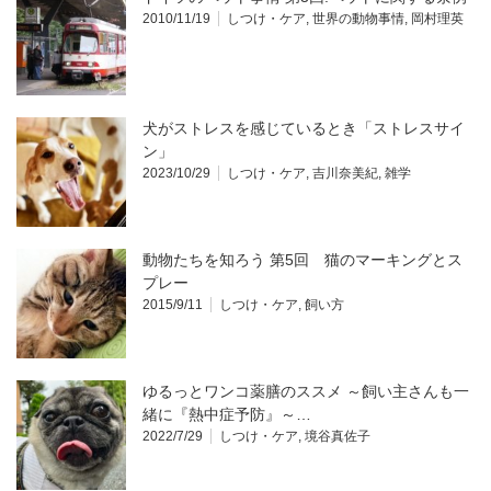
2010/11/19
しつけ・ケア
,
世界の動物事情
,
岡村理英
犬がストレスを感じているとき「ストレスサイ
ン」
2023/10/29
しつけ・ケア
,
吉川奈美紀
,
雑学
動物たちを知ろう 第5回 猫のマーキングとス
プレー
2015/9/11
しつけ・ケア
,
飼い方
ゆるっとワンコ薬膳のススメ ～飼い主さんも一
緒に『熱中症予防』～…
2022/7/29
しつけ・ケア
,
境谷真佐子