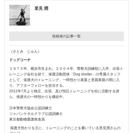
里見 潤
投稿者の記事一覧
（さとみ じゅん）
ドッグコーチ
１９７５年、横浜市生まれ。２００４年、警察犬訓練校に入学、出張ト
レーニング会社を経て、保護活動団体「Dog shelter」の専属スタッフ
として、保護犬のトレーニング、一時預かり家庭と里親家庭の間に入
り、アフターフォローを担当する。
2012年7月より独立。出張、及び預託トレーニングを柱に活動する傍
ら、保護犬の一時預かりを継続中。
日本警察犬協会公認訓練士
ジャパンケネルクラブ公認訓練士
東京都動物愛護推進員
保護犬預かりを主に、トレーニングのことを書いている里見潤さんの