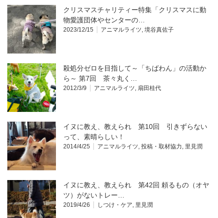
クリスマスチャリティー特集「クリスマスに動
物愛護団体やセンターの…
2023/12/15
アニマルライツ
,
境谷真佐子
殺処分ゼロを目指して～「ちばわん」の活動か
ら～ 第7回 茶々丸く…
2012/3/9
アニマルライツ
,
扇田桂代
イヌに教え、教えられ 第10回 引きずらない
って、素晴らしい！
2014/4/25
アニマルライツ
,
投稿・取材協力
,
里見潤
イヌに教え、教えられ 第42回 頼るもの（オヤ
ツ）がないトレー…
2019/4/26
しつけ・ケア
,
里見潤