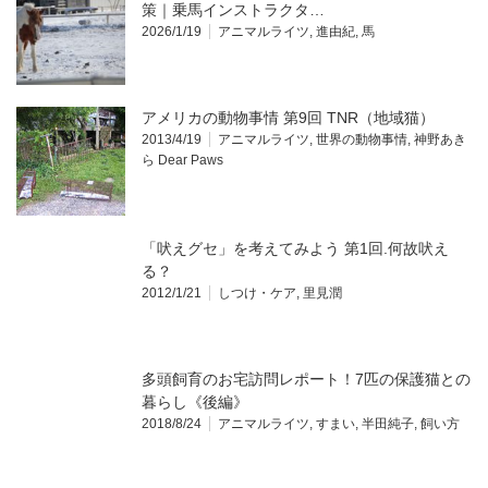
策｜乗馬インストラクタ…
2026/1/19
アニマルライツ
,
進由紀
,
馬
アメリカの動物事情 第9回 TNR（地域猫）
2013/4/19
アニマルライツ
,
世界の動物事情
,
神野あき
ら Dear Paws
「吠えグセ」を考えてみよう 第1回.何故吠え
る？
2012/1/21
しつけ・ケア
,
里見潤
多頭飼育のお宅訪問レポート！7匹の保護猫との
暮らし《後編》
2018/8/24
アニマルライツ
,
すまい
,
半田純子
,
飼い方