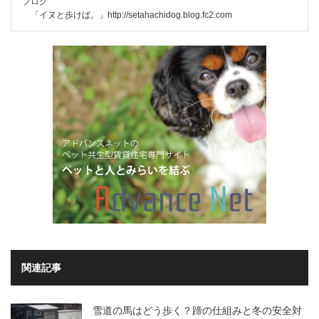
ブログ
「イヌと歩けば。」
http://setahachidog.blog.fc2.com
関連記事
雪道の馬はどう歩く？蹄の仕組みと冬の安全対