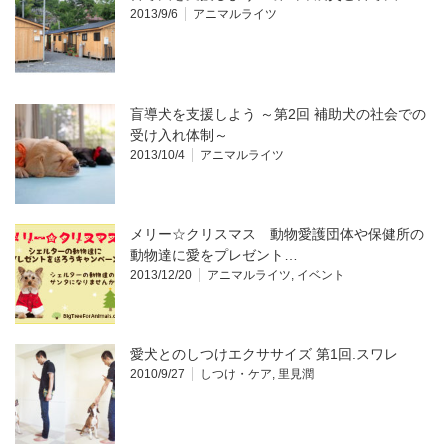
2013/9/6
アニマルライツ
盲導犬を支援しよう ～第2回 補助犬の社会での
受け入れ体制～
2013/10/4
アニマルライツ
メリー☆クリスマス 動物愛護団体や保健所の
動物達に愛をプレゼント…
2013/12/20
アニマルライツ
,
イベント
愛犬とのしつけエクササイズ 第1回.スワレ
2010/9/27
しつけ・ケア
,
里見潤