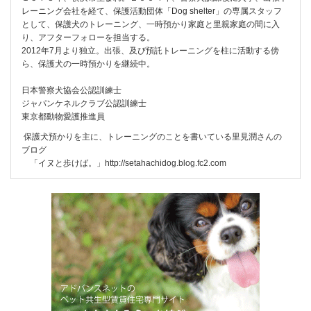
レーニング会社を経て、保護活動団体「Dog shelter」の専属スタッフ
として、保護犬のトレーニング、一時預かり家庭と里親家庭の間に入
り、アフターフォローを担当する。
2012年7月より独立。出張、及び預託トレーニングを柱に活動する傍
ら、保護犬の一時預かりを継続中。
日本警察犬協会公認訓練士
ジャパンケネルクラブ公認訓練士
東京都動物愛護推進員
保護犬預かりを主に、トレーニングのことを書いている里見潤さんの
ブログ
「イヌと歩けば。」
http://setahachidog.blog.fc2.com