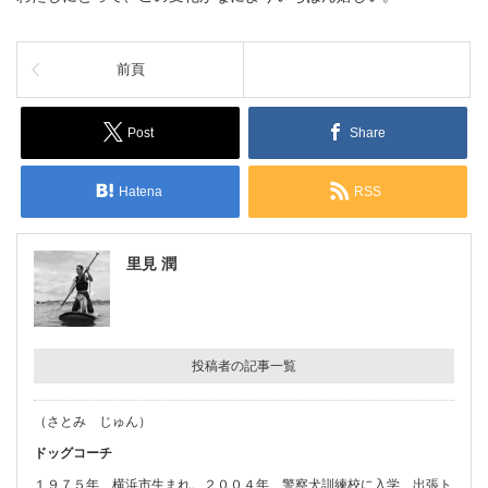
前頁
Post
Share
Hatena
RSS
里見 潤
投稿者の記事一覧
（さとみ じゅん）
ドッグコーチ
１９７５年、横浜市生まれ。２００４年、警察犬訓練校に入学、出張ト