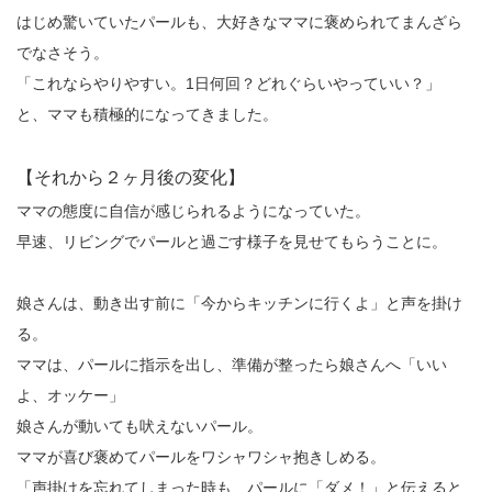
はじめ驚いていたパールも、大好きなママに褒められてまんざら
でなさそう。
「これならやりやすい。1日何回？どれぐらいやっていい？」
と、ママも積極的になってきました。
【それから２ヶ月後の変化】
ママの態度に自信が感じられるようになっていた。
早速、リビングでパールと過ごす様子を見せてもらうことに。
娘さんは、動き出す前に「今からキッチンに行くよ」と声を掛け
る。
ママは、パールに指示を出し、準備が整ったら娘さんへ「いい
よ、オッケー」
娘さんが動いても吠えないパール。
ママが喜び褒めてパールをワシャワシャ抱きしめる。
「声掛けを忘れてしまった時も、パールに「ダメ！」と伝えると