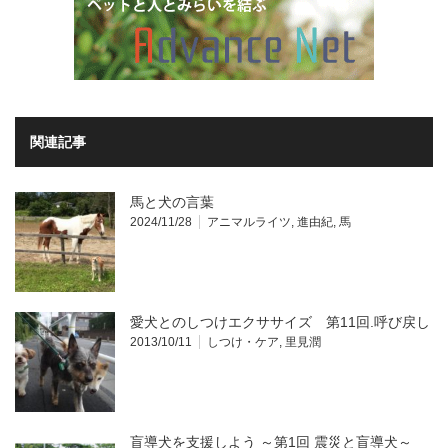
関連記事
馬と犬の言葉
2024/11/28
アニマルライツ
,
進由紀
,
馬
愛犬とのしつけエクササイズ 第11回.呼び戻し
2013/10/11
しつけ・ケア
,
里見潤
盲導犬を支援しよう ～第1回 震災と盲導犬～