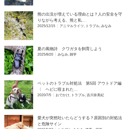
熊の出没が増えている理由とは？人の安全を守
りながら考える、熊と私…
2025/12/15
アニマルライツ
,
トラブル
,
みなみ
夏の風物詩 クワガタを飼育しよう
2025/8/20
みなみ
,
雑学
ペットのトラブル対処法 第5回 アウトドア編
〈 ヘビに咬まれた…
2020/7/5
おでかけ
,
トラブル
,
吉川奈美紀
愛犬が突然吐いたらどうする？原因別の対処法
と危険サイン