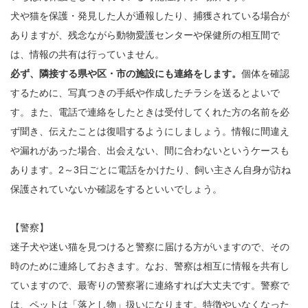
犬や猫を保護・発見した人が通報したり、捕獲されている場合が
ありますが、残念ながら動物愛護センターや保健所の相互間で
は、情報の共有は行っていません。
必ず、隣接する県や区・市の施設にも連絡をします。
個体を確認
するために、写真つきの手紙や作成したチラシを送るとよいで
す。また、電話で連絡をしたときは受付してくれた方の名前を必
ず聞き、伝えたことは復唱するようにしましょう。情報に間違え
や漏れがあった場合、出会えない、間に合わないというケースも
あります。2～3日ごとに電話をかけたり、飼い主さん自身が訪ね
保護されていないか確認をするといいでしょう。
【警察】
迷子犬や迷い猫を見つけると警察に届ける方がいますので、その
時のために連絡しておきます。なお、警察は相互に情報を共有し
ていますので、最寄りの警察署に連絡すれば大丈夫です。警察で
は、ペットは「落とし物」扱いになります。特徴やいなくなった