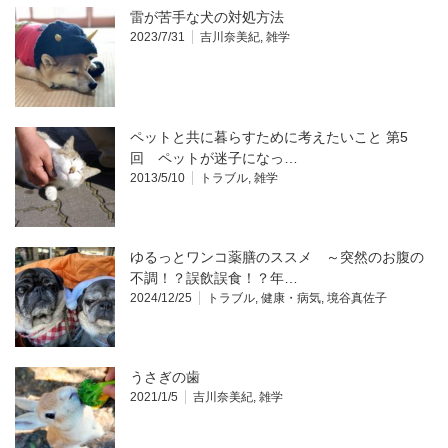
雷が苦手な犬の対処方法
2023/7/31
吉川奈美紀
,
雑学
ペットと共に暮らすために考えたいこと 第5
回 ペットが迷子になっ…
2013/5/10
トラブル
,
雑学
ゆるっとワンコ薬膳のススメ ～突然のお腹の
不調！？誤飲誤食！？年…
2024/12/25
トラブル
,
健康・病気
,
境谷真佐子
うさぎの歯
2021/1/5
吉川奈美紀
,
雑学