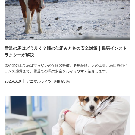
雪道の馬はどう歩く？蹄の仕組みと冬の安全対策｜乗馬インスト
ラクターが解説
雪や氷の上で馬は滑らないの？蹄の特徴、冬用装蹄、人の工夫、馬自身のバ
ランス感覚まで、雪道での馬の安全をわかりやすく紹介します。
2026/1/19
アニマルライツ
,
進由紀
,
馬