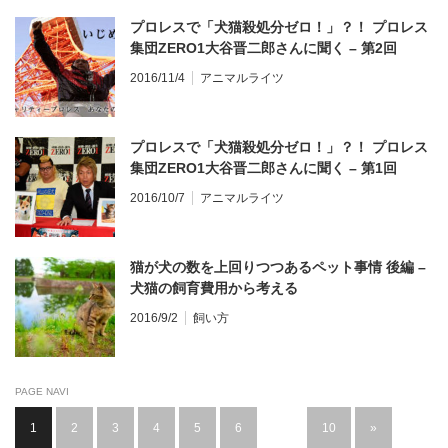
プロレスで「犬猫殺処分ゼロ！」？！ プロレス
集団ZERO1大谷晋二郎さんに聞く – 第2回
2016/11/4
アニマルライツ
プロレスで「犬猫殺処分ゼロ！」？！ プロレス
集団ZERO1大谷晋二郎さんに聞く – 第1回
2016/10/7
アニマルライツ
猫が犬の数を上回りつつあるペット事情 後編 –
犬猫の飼育費用から考える
2016/9/2
飼い方
PAGE NAVI
1
2
3
4
5
6
…
10
»