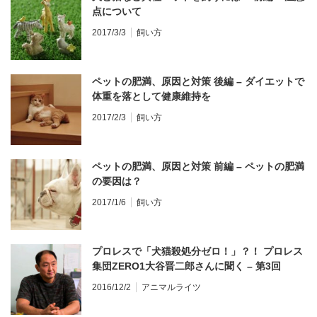
点について
2017/3/3
飼い方
ペットの肥満、原因と対策 後編 – ダイエットで
体重を落として健康維持を
2017/2/3
飼い方
ペットの肥満、原因と対策 前編 – ペットの肥満
の要因は？
2017/1/6
飼い方
プロレスで「犬猫殺処分ゼロ！」？！ プロレス
集団ZERO1大谷晋二郎さんに聞く – 第3回
2016/12/2
アニマルライツ