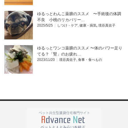
ゆるっとわんこ薬膳のススメ 〜手術後の体調
不良 小桃のリカバリー…
2025/5/25
しつけ・ケア
,
健康・病気
,
境谷真佐子
ゆるっとワンコ薬膳のススメ 〜体のパワー足り
てる？「腎」のお疲れ…
2023/11/20
境谷真佐子
,
食事・食べもの