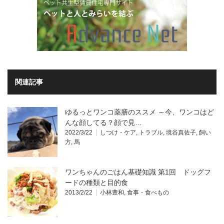
関連記事
ゆるっとワンコ薬膳のススメ ～今、ワンコはど
んな顔してる？顔で見…
2022/3/22
しつけ・ケア
,
トラブル
,
境谷真佐子
,
飼い
方
,
馬
ワンちゃんのごはん基礎知識 第1回 ドッグフ
ードの種類と目的食
2013/2/22
小林豊和
,
食事・食べもの