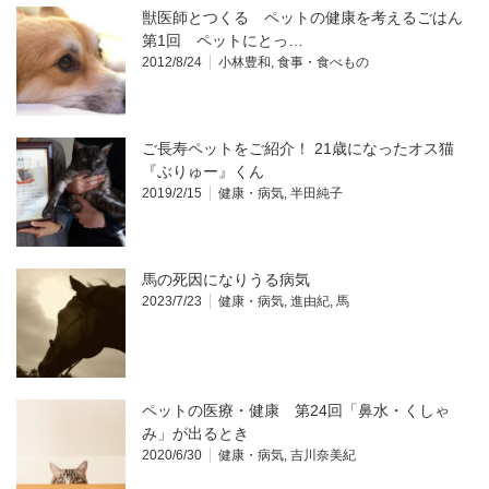
獣医師とつくる ペットの健康を考えるごはん
第1回 ペットにとっ…
2012/8/24
小林豊和
,
食事・食べもの
ご長寿ペットをご紹介！ 21歳になったオス猫
『ぶりゅー』くん
2019/2/15
健康・病気
,
半田純子
馬の死因になりうる病気
2023/7/23
健康・病気
,
進由紀
,
馬
ペットの医療・健康 第24回「鼻水・くしゃ
み」が出るとき
2020/6/30
健康・病気
,
吉川奈美紀