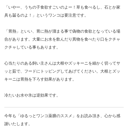
「いやー、うちの子食欲すごいのよー！草も食べるし、
石とか家
具も齧るのよ！」というワンコは要注意です。
「胃熱」といい、
胃に熱が溜まる事で偽物の食欲となっている場
合があります。
大量にお水を飲んだり異物を食べたり口をクチャ
クチャしている事
もあります。
心当たりのある飼い主さんは大根やズッキーニを細かく切ってサ
ッ
と茹で、フードにトッピングしてあげてください。
大根とズッ
キーニは胃熱を下ろす効果があります。
冷たいお水や氷は逆効果です。
今年も「ゆるっとワンコ薬膳のススメ」をお読み頂き、
心から感
謝いたします。