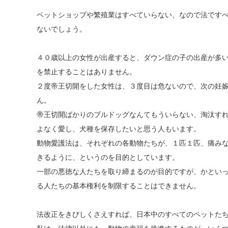
ペットショップや繁殖業はすべていらない、なので法です
ないでしょう。
４０歳以上の女性が出産すると、ダウン症の子の出産が多
を禁止することはありません
。
２度帝王切開をした女性は、３度目は危ないので、次の妊
ん。
帝王切開ばかりのブルドッグなんてもういらない、淘汰す
よなく愛し、犬種を保存した
いと思う人もいます。
動物愛護法は、それぞれの各動物たちが、１匹１匹、痛み
きるように、というのを目的
としています。
一部の悪徳な人たちを取り締まるのが目的ですが、かとい
る人たちの基本権利を制限す
ることはできません。
法改正をきびしくさえすれば、日本中のすべてのペットた