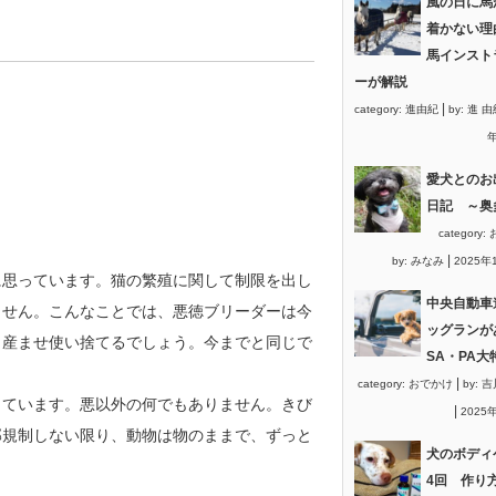
風の日に馬
着かない理
馬インスト
ーが解説
|
category:
進由紀
by:
進 由
年
愛犬とのお
日記 ～奥
category:
|
by:
みなみ
2025年
に思って
います。猫の繁殖に関して制限を出し
中央自動車
ません。こんなことでは、悪徳ブリー
ダーは今
ッグランが
も産ませ使い捨てるでしょう。今までと同じで
SA・PA大
。
|
category:
おでかけ
by:
吉
っていま
す。悪以外の何でもありません。きび
|
2025
部規制しない限り、
動物は物のままで、ずっと
犬のボディ
4回 作り