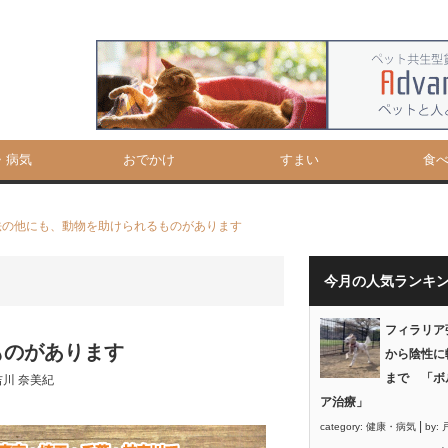
・病気
おでかけ
すまい
食
法の他にも、動物を助けられるものがあります
今月の人気ランキ
フィラリア
ものがあります
から陰性に
まで 「ボ
吉川 奈美紀
ア治療」
|
category:
健康・病気
by: