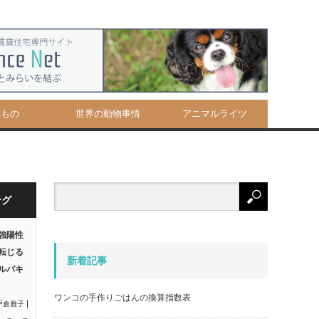
べもの
世界の動物事情
アニマルライツ
ング
強陽性
転じる
新着記事
ルバキ
ワンコの手作りごはんの換算指数表
|
戸倉雅子