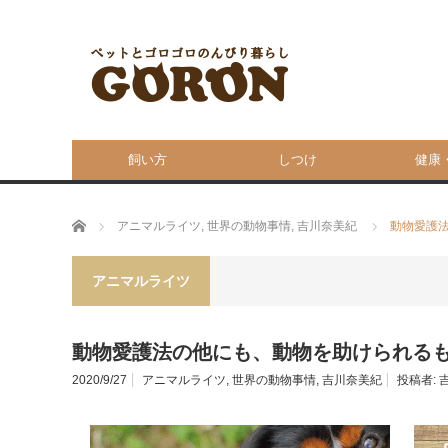
飼い方
しつけ
健康
ホーム
アニマルライツ
,
世界の動物事情
,
吉川奈美紀
動物愛護
アニマルライツ
動物愛護法の他にも、動物を助けられる
2020/9/27
アニマルライツ
,
世界の動物事情
,
吉川奈美紀
投稿者: