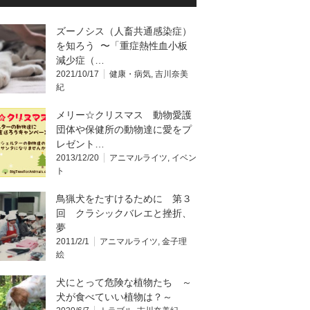
ズーノシス（人畜共通感染症）
を知ろう 〜「重症熱性血小板
減少症（…
2021/10/17
健康・病気
,
吉川奈美
紀
メリー☆クリスマス 動物愛護
団体や保健所の動物達に愛をプ
レゼント…
2013/12/20
アニマルライツ
,
イベン
ト
鳥猟犬をたすけるために 第３
回 クラシックバレエと挫折、
夢
2011/2/1
アニマルライツ
,
金子理
絵
犬にとって危険な植物たち ～
犬が食べていい植物は？～