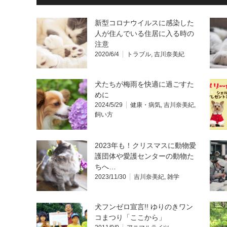
新型コロナウイルスに感染した
人が住んでいる住居に入る時の
注意
2020/6/4
トラブル
,
吉川奈美紀
犬たちが梅雨を快適に過ごすた
めに
2024/5/29
健康・病気
,
吉川奈美紀
,
飼い方
2023年も！クリスマスに動物愛
護団体や愛護センターの動物た
ちへ…
2023/11/30
吉川奈美紀
,
雑学
犬フンゼロ宣言!! ゆりのきワン
コまつり「ここから」