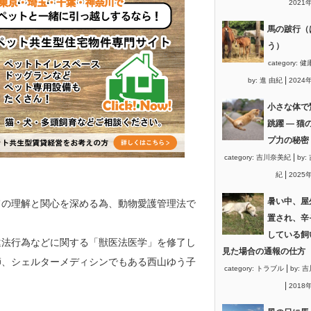
2021
馬の跛行（
う）
category:
健
|
by:
進 由紀
2024
小さな体で
跳躍 ― 猫
プ力の秘密
|
category:
吉川奈美紀
by:
|
紀
2025
暑い中、屋
ての理解と関心を深める為、動物愛護管理法で
置され、辛
している飼
違法行為などに関する「獣医法医学」を修了し
見た場合の通報の仕方
師、シェルターメディシンでもある西山ゆう子
|
category:
トラブル
by:
吉
|
2018