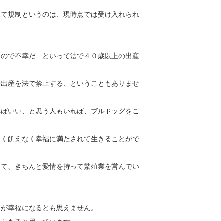
べて規制
というのは、現時点では受け入れられ
いので不
幸だ、といって法で４０歳以上の出産
娠出産を
法で禁止する、ということもありませ
ればいい
、と思う人もいれば、ブルドッグをこ
なく飢え
なく幸福に満たされて生きることがで
って、き
ちんと愛情を持って繁殖業を営んでい
ちが幸福
になるとも思えません。