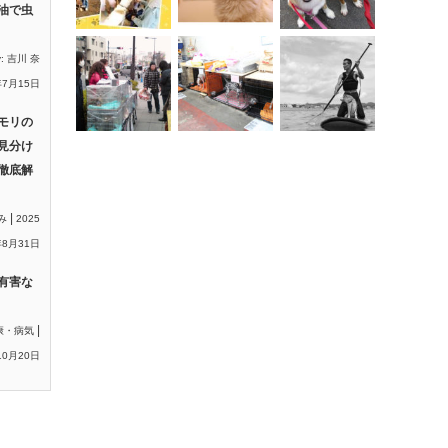
油で虫
y:
吉川 奈
年7月15日
モリの
見分け
徹底解
|
み
2025
8月31日
有害な
|
康・病気
10月20日