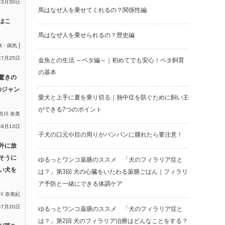
年3月30日
馬はなぜ人を乗せてくれるの？関係性編
はこ
馬はなぜ人を乗せられるの？歴史編
|
康・病気
年7月25日
金魚との生活 ～ベタ編～｜初めてでも安心！ベタ飼育
の基本
驚きの
のジャン
愛犬と上手に夏を乗り切る｜熱中症を防ぐために飼い主
ができる7つのポイント
吉川 奈美
年8月13日
子犬の口元や目の周りがパンパンに腫れたら要注意！
外に放
そうに
ゆるっとワンコ薬膳のススメ 「犬のフィラリア症と
い犬を
は？」第3回 犬の心臓をいたわる薬膳ごはん｜フィラリ
ア予防と一緒にできる体調ケア
川 奈美紀
年7月20日
ゆるっとワンコ薬膳のススメ 「犬のフィラリア症と
は？」第2回 犬のフィラリア治療はどんなことをする？