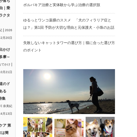
が落ち
ボルバキア治療と実体験から学ぶ治療の選択肢
由｜乗
ラクタ
ゆるっとワンコ薬膳のススメ 「犬のフィラリア症と
は？」第1回 予防が大切な理由と元保護犬・小珠のお話
|
紀
2026
2月20日
失敗しないキャットタワーの選び方｜猫に合った選び方
出かけ
のポイント
多摩～
|
おでかけ
10月21日
道のド
ある
特集
川 奈美紀
年4月13日
ケア 第
方は簡