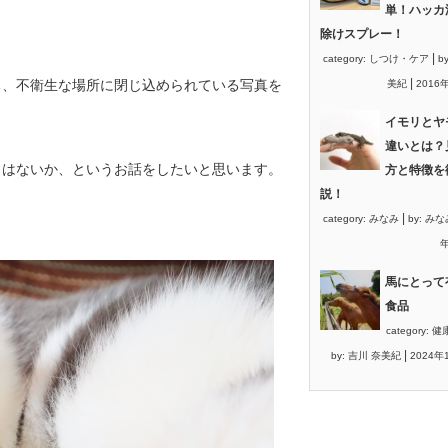
単！ハッカ
除けスプレー！
|
category:
しつけ・ケア
b
|
ち、不
衛生な場所に閉じ込められている写真を
美紀
2016
イモリとヤ
違いとは？
とはない
か、というお話をしたいと思います。
方と特徴を
説！
|
category:
みなみ
by:
みな
年
馬にとって
食品
category:
健
|
by:
吉川 奈美紀
2024年