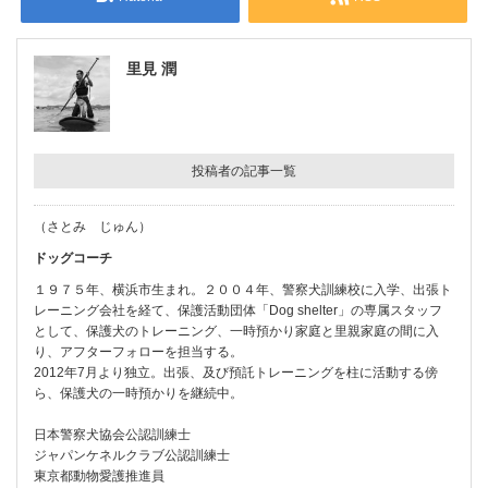
里見 潤
投稿者の記事一覧
（さとみ じゅん）
ドッグコーチ
１９７５年、横浜市生まれ。２００４年、警察犬訓練校に入学、出張ト
レーニング会社を経て、保護活動団体「Dog shelter」の専属スタッフ
として、保護犬のトレーニング、一時預かり家庭と里親家庭の間に入
り、アフターフォローを担当する。
2012年7月より独立。出張、及び預託トレーニングを柱に活動する傍
ら、保護犬の一時預かりを継続中。
日本警察犬協会公認訓練士
ジャパンケネルクラブ公認訓練士
東京都動物愛護推進員