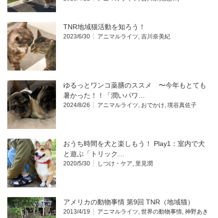
TNR地域猫活動を知ろう！
2023/6/30
アニマルライツ
,
吉川奈美紀
ゆるっとワンコ薬膳のススメ 〜今年もとても
暑かった！！「潤いパワ…
2024/8/26
アニマルライツ
,
おでかけ
,
境谷真佐子
おうち時間を犬と楽しもう！ Play1：室内で犬
と遊ぶ「トリック…
2020/5/30
しつけ・ケア
,
里見潤
アメリカの動物事情 第9回 TNR（地域猫）
2013/4/19
アニマルライツ
,
世界の動物事情
,
神野あき