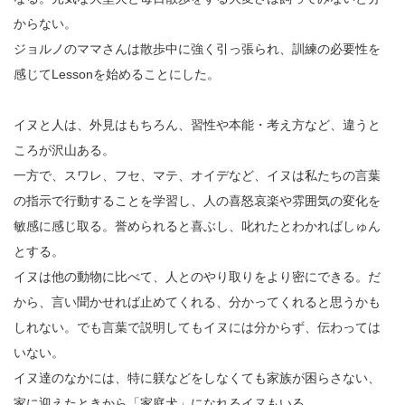
からない。
ジョルノのママさんは散歩中に強く引っ張られ、訓練の必要性を
感じてLessonを始めることにした。
イヌと人は、外見はもちろん、習性や本能・考え方など、違うと
ころが沢山ある。
一方で、スワレ、フセ、マテ、オイデなど、イヌは私たちの言葉
の指示で行動することを学習し、人の喜怒哀楽や雰囲気の変化を
敏感に感じ取る。誉められると喜ぶし、叱れたとわかればしゅん
とする。
イヌは他の動物に比べて、人とのやり取りをより密にできる。だ
から、言い聞かせれば止めてくれる、分かってくれると思うかも
しれない。でも言葉で説明してもイヌには分からず、伝わっては
いない。
イヌ達のなかには、特に躾などをしなくても家族が困らさない、
家に迎えたときから「家庭犬」になれるイヌもいる。