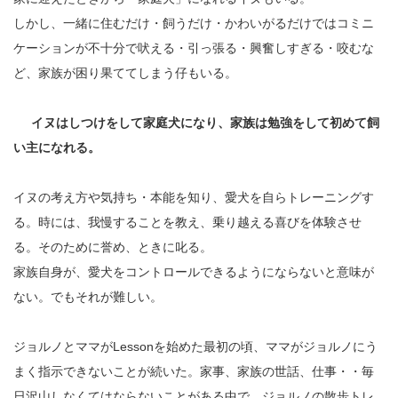
しかし、一緒に住むだけ・飼うだけ・かわいがるだけではコミニ
ケーションが不十分で吠える・引っ張る・興奮しすぎる・咬むな
ど、家族が困り果ててしまう仔もいる。
イヌはしつけをして家庭犬になり、家族は勉強をして初めて飼
い主になれる。
イヌの考え方や気持ち・本能を知り、愛犬を自らトレーニングす
る。時には、我慢することを教え、乗り越える喜びを体験させ
る。そのために誉め、ときに叱る。
家族自身が、愛犬をコントロールできるようにならないと意味が
ない。でもそれが難しい。
ジョルノとママがLessonを始めた最初の頃、ママがジョルノにう
まく指示できないことが続いた。家事、家族の世話、仕事・・毎
日沢山しなくてはならないことがある中で、ジョルノの散歩トレ