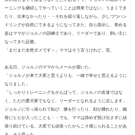
ーニングを継続してやっていくことは簡単ではない。うまくでき
たり、出来なかったり・・それを繰り返しながら、少しづつハン
ドリングが自然にできるようになってきた。自ら指示し、誉める
姿はママがジョルノの訓練士であり、リーダーであり、飼い主に
なってきた証拠。
「まだまだ全然ダメです～」ママはそう言うけれど、笑。
ある日、ジョルノのママからメールが届いた。
「ジョルノが来て大変と思うよりも、一緒で幸せと思えるように
なりました」
「しっかりトレーニングをがんばって、ジョルノの友達ではな
く、ただの愛犬家でもなく、リーダーとなれるように志します」
ジョルノに引っ張られて転び、膝を打ったり、顔が腫れたり、鋤
骨にヒビが入ったことも・・でも、ママは諦めず投げ出さずに頑
張り続けている。大変でも頑張ったからこそ感じられることがあ
る。そう思った。