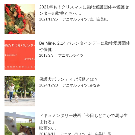
2021年も！クリスマスに動物愛護団体や愛護セ
ンターの動物たちへ…
2021/11/26
アニマルライツ
,
吉川奈美紀
Be Mine. 2.14 バレンタインデーに動物愛護団体
や保健…
2013/2/8
アニマルライツ
保護犬ボランティア活動とは？
2024/12/23
アニマルライツ
,
みなみ
ドキュメンタリー映画「今日もどこかで馬は生
まれる」
映画の…
2018/4/11
アニマルライツ
,
吉川奈美紀
,
馬