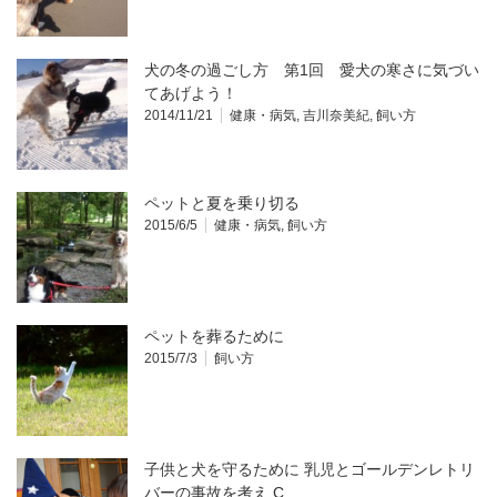
犬の冬の過ごし方 第1回 愛犬の寒さに気づい
てあげよう！
2014/11/21
健康・病気
,
吉川奈美紀
,
飼い方
ペットと夏を乗り切る
2015/6/5
健康・病気
,
飼い方
ペットを葬るために
2015/7/3
飼い方
子供と犬を守るために 乳児とゴールデンレトリ
バーの事故を考え C…