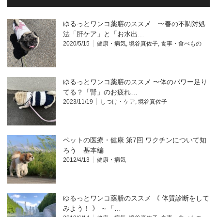
ゆるっとワンコ薬膳のススメ 〜春の不調対処
法「肝ケア」と「お水出…
2020/5/15
健康・病気
,
境谷真佐子
,
食事・食べもの
ゆるっとワンコ薬膳のススメ 〜体のパワー足り
てる？「腎」のお疲れ…
2023/11/19
しつけ・ケア
,
境谷真佐子
ペットの医療・健康 第7回 ワクチンについて知
ろう 基本編
2012/4/13
健康・病気
ゆるっとワンコ薬膳のススメ 《 体質診断をして
みよう！ 》 ～「…