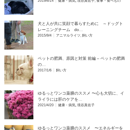
2019/6/14
健康・病気
,
境谷真佐子
,
食事・食べもの
犬と人が共に笑顔で暮らすために ～ドッグト
レーニングチーム do…
2015/9/4
アニマルライツ
,
飼い方
ペットの肥満、原因と対策 前編 – ペットの肥満
の…
2017/1/6
飼い方
ゆるっとワンコ薬膳のススメ 〜心も大切に、イ
ライラには肝のケアを…
2021/4/20
健康・病気
,
境谷真佐子
ゆるっとワンコ薬膳のススメ 〜エネルギーを