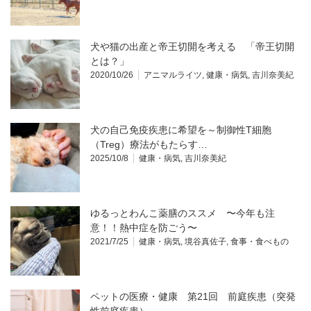
犬や猫の出産と帝王切開を考える 「帝王切開
とは？」
2020/10/26
アニマルライツ
,
健康・病気
,
吉川奈美紀
犬の自己免疫疾患に希望を～制御性T細胞
（Treg）療法がもたらす…
2025/10/8
健康・病気
,
吉川奈美紀
ゆるっとわんこ薬膳のススメ 〜今年も注
意！！熱中症を防ごう〜
2021/7/25
健康・病気
,
境谷真佐子
,
食事・食べもの
ペットの医療・健康 第21回 前庭疾患（突発
性前庭疾患）