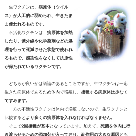
生ワクチンは、
病原体（ウイル
ス）が人工的に弱められ、生きたま
ま使われるものです。
不活化ワクチンは、
病原体を加熱
したり、紫外線や化学薬剤などの処
理を行って死滅させた状態で使われ
るもので、感染性をなくして抗原性
が保たれているワクチンです。
どちらが良いかは議論のあるところですが、生ワクチンは一応
生きた病原体であるため体内で増殖し、
接種する病原体は少なく
てすみます。
一方の不活性ワクチンは体内で増殖しないので、生ワクチンと
比較すると
より多くの病原体を入れなければなりません。
そこで
2回接種が基本
となっています。加えて、
死菌を体内に行
き渡らせるための添加剤が入っており、副作用の大きな原因とも