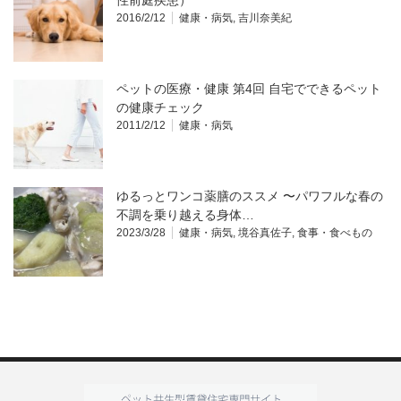
2016/2/12
健康・病気
,
吉川奈美紀
ペットの医療・健康 第4回 自宅でできるペット
の健康チェック
2011/2/12
健康・病気
ゆるっとワンコ薬膳のススメ 〜パワフルな春の
不調を乗り越える身体…
2023/3/28
健康・病気
,
境谷真佐子
,
食事・食べもの