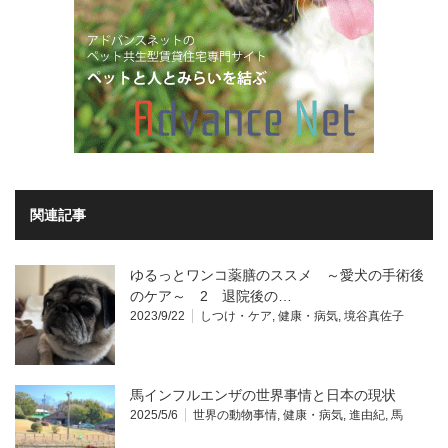
関連記事
ゆるっとワンコ薬膳のススメ ～愛犬の手術後
のケア～ 2 退院後の…
2023/9/22
しつけ・ケア
,
健康・病気
,
境谷真佐子
馬インフルエンザの世界事情と日本の現状
2025/5/6
世界の動物事情
,
健康・病気
,
進由紀
,
馬