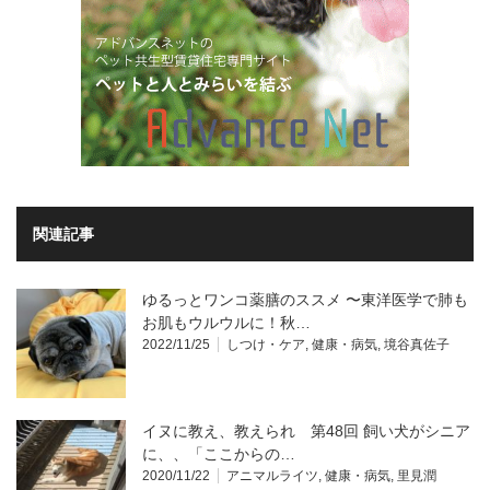
関連記事
ゆるっとワンコ薬膳のススメ 〜東洋医学で肺も
お肌もウルウルに！秋…
2022/11/25
しつけ・ケア
,
健康・病気
,
境谷真佐子
イヌに教え、教えられ 第48回 飼い犬がシニア
に、、「ここからの…
2020/11/22
アニマルライツ
,
健康・病気
,
里見潤