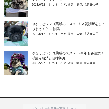
2023/6/22
しつけ・ケア
,
健康・病気
,
境谷真佐子
ゆるっとワンコ薬膳のススメ 《 体質診断をして
みよう！ 》～陰陽…
2019/5/17
しつけ・ケア
,
健康・病気
,
境谷真佐子
ゆるっとワンコ薬膳のススメ 〜今年も要注意！
浮腫み解消と自律神経…
2023/5/27
しつけ・ケア
,
健康・病気
,
境谷真佐子