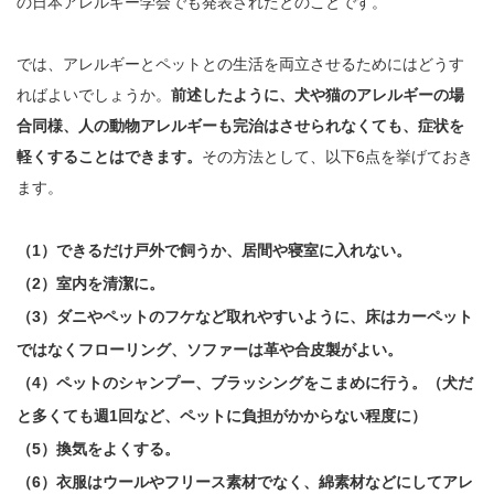
の日本アレルギー学会でも発表されたとのことです。
では、アレルギーとペットとの生活を両立させるためにはどうす
ればよいでしょうか。
前述したように、犬や猫のアレルギーの場
合同様、人の動物アレルギーも完治はさせられなくても、症状を
軽くすることはできます。
その方法として、以下6点を挙げておき
ます。
（1）
できるだけ戸外で飼うか、居間や寝室に入れない。
（2）
室内を清潔に。
（3）
ダニやペットのフケなど取れやすいように、床はカーペット
ではなくフローリング、ソファーは革や合皮製がよい。
（4）
ペットのシャンプー、ブラッシングをこまめに行う。（犬だ
と多くても週1回など、ペットに負担がかからない程度に）
（5）
換気をよくする。
（6）
衣服はウールやフリース素材でなく、綿素材などにしてアレ