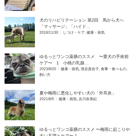
犬のリハビリテーション 第2回 馬から犬へ
「マッサージ」「ハイド…
2018/11/30
しつけ・ケア
,
健康・病気
ゆるっとワンコ薬膳のススメ 〜愛犬の手術前
ケア〜 1 小桃の乳腺…
2023/8/20
健康・病気
,
境谷真佐子
,
食事・食べもの
,
飼い方
夏や梅雨に悪化しやすい犬の「外耳炎」
2021/8/5
健康・病気
,
吉川奈美紀
ゆるっとワンコ薬膳のススメ 〜梅雨に起こりや
すい不調とケア〜 1…