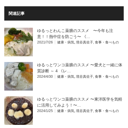
関連記事
ゆるっとわんこ薬膳のススメ 〜今年も注
意！！熱中症を防ごう〜 《…
2021/7/26
健康・病気
,
境谷真佐子
,
食事・食べもの
ゆるっとワンコ薬膳のススメ 〜愛犬と一緒に体
質診断 ～ 4 《レ…
2024/4/30
健康・病気
,
境谷真佐子
,
食事・食べもの
ゆるっとワンコ薬膳のススメ 〜東洋医学を気軽
に活用してみよう！〜…
2024/1/25
健康・病気
,
境谷真佐子
,
食事・食べもの