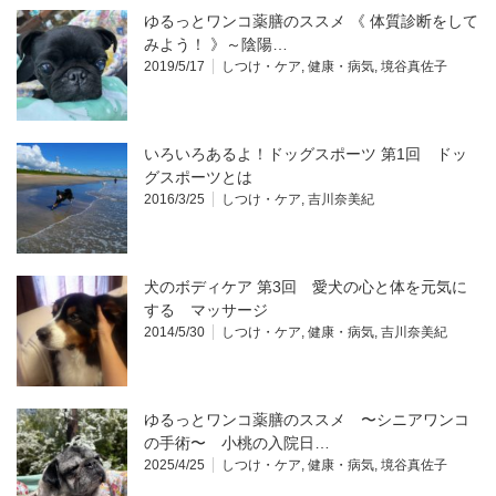
ゆるっとワンコ薬膳のススメ 《 体質診断をして
みよう！ 》～陰陽…
2019/5/17
しつけ・ケア
,
健康・病気
,
境谷真佐子
いろいろあるよ！ドッグスポーツ 第1回 ドッ
グスポーツとは
2016/3/25
しつけ・ケア
,
吉川奈美紀
犬のボディケア 第3回 愛犬の心と体を元気に
する マッサージ
2014/5/30
しつけ・ケア
,
健康・病気
,
吉川奈美紀
ゆるっとワンコ薬膳のススメ 〜シニアワンコ
の手術〜 小桃の入院日…
2025/4/25
しつけ・ケア
,
健康・病気
,
境谷真佐子