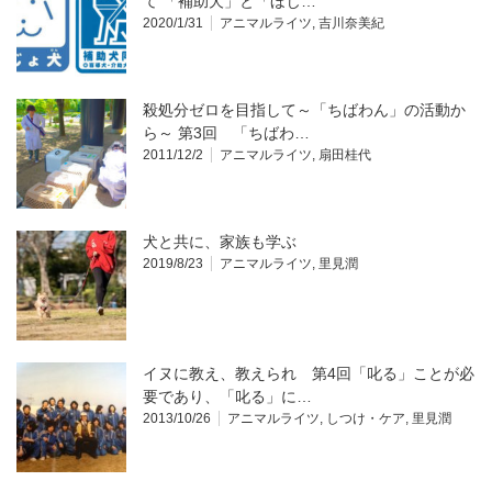
て 「補助犬」と「ほじ…
2020/1/31
アニマルライツ
,
吉川奈美紀
殺処分ゼロを目指して～「ちばわん」の活動か
ら～ 第3回 「ちばわ…
2011/12/2
アニマルライツ
,
扇田桂代
犬と共に、家族も学ぶ
2019/8/23
アニマルライツ
,
里見潤
イヌに教え、教えられ 第4回「叱る」ことが必
要であり、「叱る」に…
2013/10/26
アニマルライツ
,
しつけ・ケア
,
里見潤