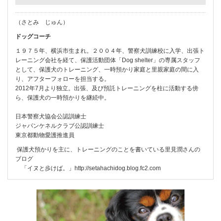
（さとみ じゅん）
ドッグコーチ
１９７５年、横浜市生まれ。２００４年、警察犬訓練校に入学、出張ト
レーニング会社を経て、保護活動団体「Dog shelter」の専属スタッフ
として、保護犬のトレーニング、一時預かり家庭と里親家庭の間に入
り、アフターフォローを担当する。
2012年7月より独立。出張、及び預託トレーニングを柱に活動する傍
ら、保護犬の一時預かりを継続中。
日本警察犬協会公認訓練士
ジャパンケネルクラブ公認訓練士
東京都動物愛護推進員
保護犬預かりを主に、トレーニングのことを書いている里見潤さんの
ブログ
「イヌと歩けば。」
http://setahachidog.blog.fc2.com