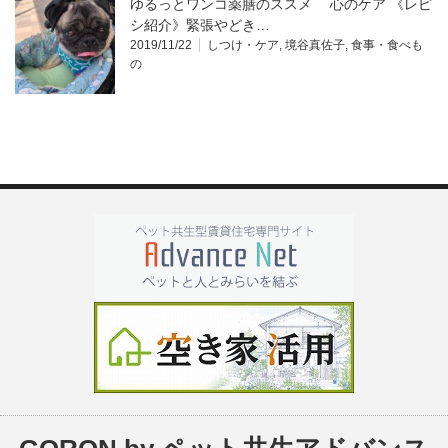
ゆるっとワンコ薬膳のススメ 心のケア 《レピ
シ紹介》緊張やどき…
2019/11/22
しつけ・ケア
,
境谷真佐子
,
食事・食べも
の