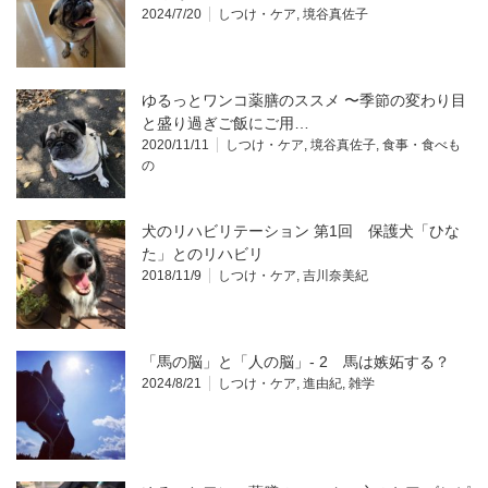
2024/7/20
しつけ・ケア
,
境谷真佐子
ゆるっとワンコ薬膳のススメ 〜季節の変わり目
と盛り過ぎご飯にご用…
2020/11/11
しつけ・ケア
,
境谷真佐子
,
食事・食べも
の
犬のリハビリテーション 第1回 保護犬「ひな
た」とのリハビリ
2018/11/9
しつけ・ケア
,
吉川奈美紀
「馬の脳」と「人の脳」- 2 馬は嫉妬する？
2024/8/21
しつけ・ケア
,
進由紀
,
雑学