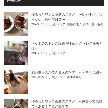
ゆるっとワンコ薬膳のススメ 〜冷やすだけじ
ゃない！熱中症対策〜 …
2020/8/18
しつけ・ケア
,
境谷真佐子
,
食事・食べもの
ペットのストレス障害 第1回.～ストレス障害と
は～
2011/8/13
しつけ・ケア
飼い主さんができる犬のケア ～耳そうじ編～
2021/1/27
しつけ・ケア
,
吉川奈美紀
ゆるっとワンコ薬膳のススメ ～体質って気質
でもある！？東洋医学で…