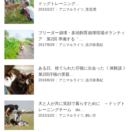
ドッグトレーニング…
2015/2/27
アニマルライツ
,
里見潤
ブリーダー崩壊・多頭飼育崩壊現場ボランティ
ア 第2回 準備する「…
2017/9/29
アニマルライツ
,
吉川奈美紀
ある日、捨てられた仔猫に出会った《 体験談 》
第2回仔猫の里親…
2016/6/10
アニマルライツ
,
吉川奈美紀
犬と人が共に笑顔で暮らすために ～ドッグト
レーニングチーム do…
2015/10/2
アニマルライツ
,
飼い方