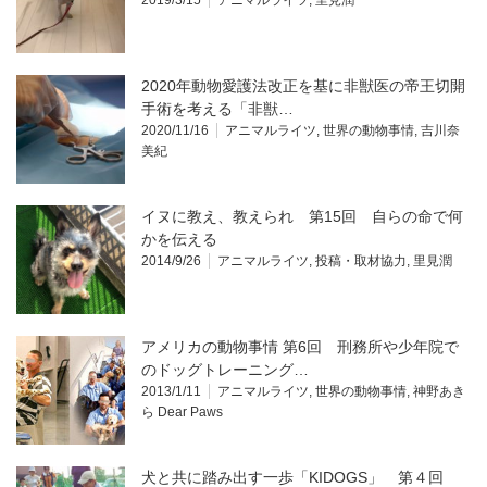
2019/3/15
アニマルライツ
,
里見潤
2020年動物愛護法改正を基に非獣医の帝王切開
手術を考える「非獣…
2020/11/16
アニマルライツ
,
世界の動物事情
,
吉川奈
美紀
イヌに教え、教えられ 第15回 自らの命で何
かを伝える
2014/9/26
アニマルライツ
,
投稿・取材協力
,
里見潤
アメリカの動物事情 第6回 刑務所や少年院で
のドッグトレーニング…
2013/1/11
アニマルライツ
,
世界の動物事情
,
神野あき
ら Dear Paws
犬と共に踏み出す一歩「KIDOGS」 第４回