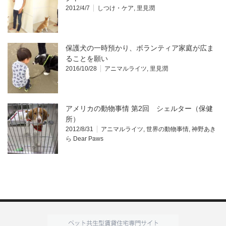
2012/4/7
しつけ・ケア
,
里見潤
保護犬の一時預かり、ボランティア家庭が広ま
ることを願い
2016/10/28
アニマルライツ
,
里見潤
アメリカの動物事情 第2回 シェルター（保健
所）
2012/8/31
アニマルライツ
,
世界の動物事情
,
神野あき
ら Dear Paws