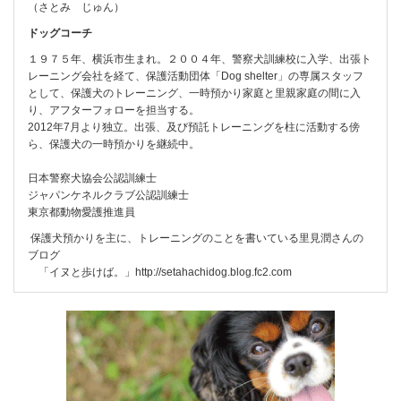
（さとみ じゅん）
ドッグコーチ
１９７５年、横浜市生まれ。２００４年、警察犬訓練校に入学、出張ト
レーニング会社を経て、保護活動団体「Dog shelter」の専属スタッフ
として、保護犬のトレーニング、一時預かり家庭と里親家庭の間に入
り、アフターフォローを担当する。
2012年7月より独立。出張、及び預託トレーニングを柱に活動する傍
ら、保護犬の一時預かりを継続中。
日本警察犬協会公認訓練士
ジャパンケネルクラブ公認訓練士
東京都動物愛護推進員
保護犬預かりを主に、トレーニングのことを書いている里見潤さんの
ブログ
「イヌと歩けば。」
http://setahachidog.blog.fc2.com