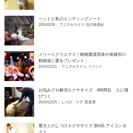
ペットと私のエンディングノート
2024/2/28
アニマルライツ
,
吉川奈美紀
メリー☆クリスマス！動物愛護団体や保健所の
動物達に愛をプレゼント…
2015/12/11
アニマルライツ
,
イベント
お悩みグセ解消エクササイズ 8時間目 人に飛
びつく
2015/12/25
しつけ・ケア
,
里見潤
愛犬とのしつけエクササイズ 第5回.アイコンタ
クト