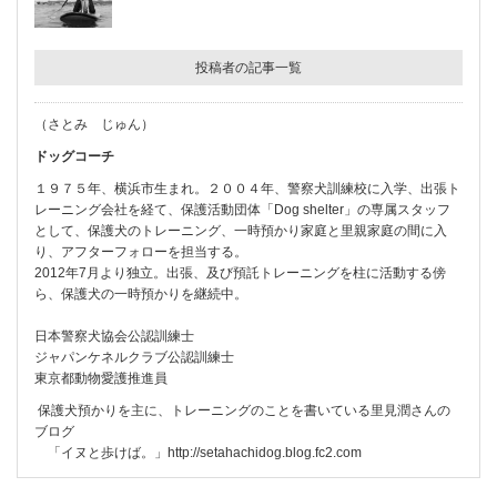
投稿者の記事一覧
（さとみ じゅん）
ドッグコーチ
１９７５年、横浜市生まれ。２００４年、警察犬訓練校に入学、出張ト
レーニング会社を経て、保護活動団体「Dog shelter」の専属スタッフ
として、保護犬のトレーニング、一時預かり家庭と里親家庭の間に入
り、アフターフォローを担当する。
2012年7月より独立。出張、及び預託トレーニングを柱に活動する傍
ら、保護犬の一時預かりを継続中。
日本警察犬協会公認訓練士
ジャパンケネルクラブ公認訓練士
東京都動物愛護推進員
保護犬預かりを主に、トレーニングのことを書いている里見潤さんの
ブログ
「イヌと歩けば。」
http://setahachidog.blog.fc2.com