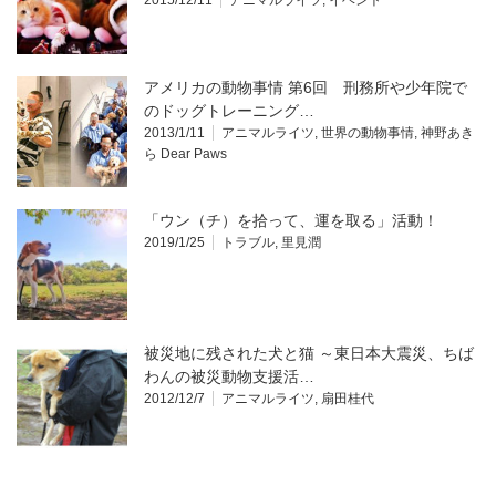
アメリカの動物事情 第6回 刑務所や少年院で
のドッグトレーニング…
2013/1/11
アニマルライツ
,
世界の動物事情
,
神野あき
ら Dear Paws
「ウン（チ）を拾って、運を取る」活動！
2019/1/25
トラブル
,
里見潤
被災地に残された犬と猫 ～東日本大震災、ちば
わんの被災動物支援活…
2012/12/7
アニマルライツ
,
扇田桂代