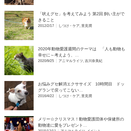
「吠えグセ」を考えてみよう 第2回.飼い主がで
きること
2012/2/17
しつけ・ケア
,
里見潤
2020年動物愛護週間のテーマは 「人も動物も
幸せに～考えよう、…
2020/9/25
アニマルライツ
,
吉川奈美紀
お悩みグセ解消エクササイズ 10時間目 ドッ
グランで戻ってこない…
2016/4/22
しつけ・ケア
,
里見潤
メリー☆クリスマス！動物愛護団体や保健所の
動物達に愛をプレゼント…
2015/12/11
アニマルライツ
,
イベント