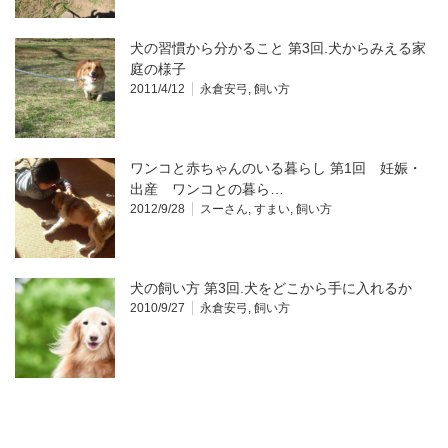
犬の習慣から分かること 第3回.犬からみえる家
庭の様子
2011/4/12
永倉安弓
,
飼い方
ワンコと赤ちゃんのいる暮らし 第1回 妊娠・
出産 ワンコとの暮ら…
2012/9/28
スーさん
,
すまい
,
飼い方
犬の飼い方 第3回.犬をどこから手に入れるか
2010/9/27
永倉安弓
,
飼い方