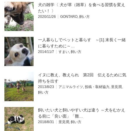
犬の雑学〈 犬が草（雑草）を食べる習慣を変え
たい！ 〉
2020/11/26
GONTARO
,
飼い方
一人暮らしでペットと暮らす ～[1].末長く一緒
に暮らすために～…
2014/11/7
すまい
,
飼い方
イヌに教え、教えられ 第2回 伝えるために気
持ちを出す
2013/8/23
アニマルライツ
,
投稿・取材協力
,
里見潤
,
飼い方
飼いたい犬と飼いやすい犬は違う ～犬をむかえ
る前に「良い面」「難…
2018/8/31
里見潤
,
飼い方