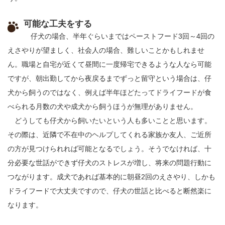
可能な工夫をする
仔犬の場合、半年ぐらいまではペーストフード3回～4回の
えさやりが望ましく、社会人の場合、難しいことかもしれませ
ん。職場と自宅が近くて昼間に一度帰宅できるような人なら可能
ですが、朝出勤してから夜戻るまでずっと留守という場合は、仔
犬から飼うのではなく、例えば半年ほどたってドライフードが食
べられる月数の犬や成犬から飼うほうが無理がありません。
どうしても仔犬から飼いたいという人も多いことと思います。
その際は、近隣で不在中のヘルプしてくれる家族か友人、ご近所
の方が見つけられれば可能となるでしょう。そうでなければ、十
分必要な世話ができず仔犬のストレスが増し、将来の問題行動に
つながります。成犬であれば基本的に朝昼2回のえさやり、しかも
ドライフードで大丈夫ですので、仔犬の世話と比べると断然楽に
なります。