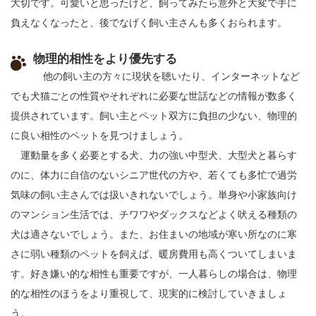
大切です。可愛いと思ったけど、飼ってみたら意外と大変で手に
負えなくなったと、後でなげく飼い主さんも多くおられます。
物理的相性をより優先する
他の飼い主の方々に現状を聴いたり、インターネットなど
でも犬猫ごとの性質やそれぞれに必要な世話などの情報が数多く
提供されています。飼い主とペット双方に負担の少ない、物理的
に良い相性のペットを見つけましょう。
運動量を多く必要とする犬、力の強い中型犬、大型犬と暮らす
のに、体力に自信のないシニア世代の方や、若くても多忙で過労
気味の飼い主さんでは扱いきれないでしょう。単身や小家族向け
のマンション生活では、チワワやダックスなどよく吠える種類の
犬は適さないでしょう。また、お住まいの地域が寒い所なのに寒
さに弱い種類のペットを飼えば、暖房費用も高くついてしまいま
す。好き嫌い的な相性も重要ですが、一人暮らしの場合は、物理
的な相性のほうをより重視して、現実的に検討していきましょ
う。