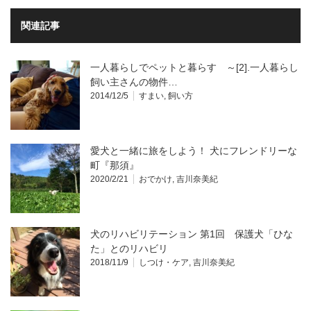
関連記事
一人暮らしでペットと暮らす ～[2].一人暮らし
飼い主さんの物件…
2014/12/5
すまい
,
飼い方
愛犬と一緒に旅をしよう！ 犬にフレンドリーな
町『那須』
2020/2/21
おでかけ
,
吉川奈美紀
犬のリハビリテーション 第1回 保護犬「ひな
た」とのリハビリ
2018/11/9
しつけ・ケア
,
吉川奈美紀