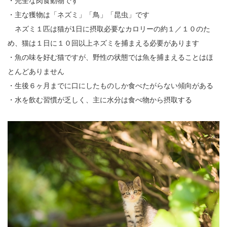
・完全な肉食動物です
・主な獲物は「ネズミ」「鳥」「昆虫」です
ネズミ１匹は猫が1日に摂取必要なカロリーの約１／１０のた
め、猫は１日に１０回以上ネズミを捕まえる必要があります
・魚の味を好む猫ですが、野性の状態では魚を捕まえることはほ
とんどありません
・生後６ヶ月までに口にしたものしか食べたがらない傾向がある
・水を飲む習慣が乏しく、主に水分は食べ物から摂取する