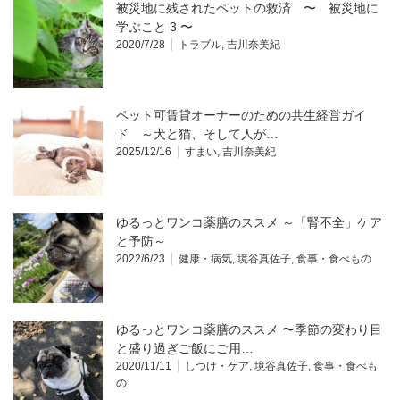
被災地に残されたペットの救済 〜 被災地に
学ぶこと 3 〜
2020/7/28
トラブル
,
吉川奈美紀
ペット可賃貸オーナーのための共生経営ガイ
ド ～犬と猫、そして人が…
2025/12/16
すまい
,
吉川奈美紀
ゆるっとワンコ薬膳のススメ ～「腎不全」ケア
と予防～
2022/6/23
健康・病気
,
境谷真佐子
,
食事・食べもの
ゆるっとワンコ薬膳のススメ 〜季節の変わり目
と盛り過ぎご飯にご用…
2020/11/11
しつけ・ケア
,
境谷真佐子
,
食事・食べも
の