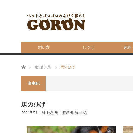
飼い方
しつけ
健康
ホーム
進由紀
,
馬
馬のひげ
進由紀
馬のひげ
2024/6/26
進由紀
,
馬
投稿者:
進 由紀