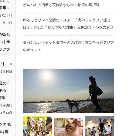
出かけ
ボルバキア治療と実体験から学ぶ治療の選択肢
多摩～
|
おでかけ
ゆるっとワンコ薬膳のススメ 「犬のフィラリア症と
10月21日
は？」第1回 予防が大切な理由と元保護犬・小珠のお話
が落ち
由｜乗
失敗しないキャットタワーの選び方｜猫に合った選び方
ラクタ
のポイント
|
紀
2026
2月20日
道のド
ある
特集
川 奈美紀
年4月13日
ケア 第
方は簡