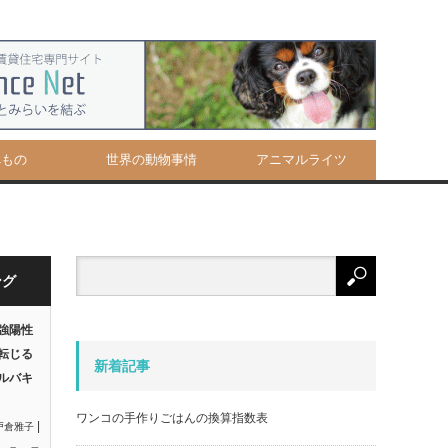
べもの
世界の動物事情
アニマルライツ
ング
強陽性
転じる
新着記事
ルバキ
ワンコの手作りごはんの換算指数表
|
戸倉雅子