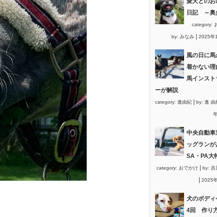
愛犬とのお
日記 ～奥
category:
|
by:
みなみ
2025年
風の日に馬
着かない理
馬インスト
ーが解説
|
category:
進由紀
by:
進 由
年
中央自動車
ッグランが
SA・PA大
|
category:
おでかけ
by:
吉
|
2025
犬のボディ
4回 作り