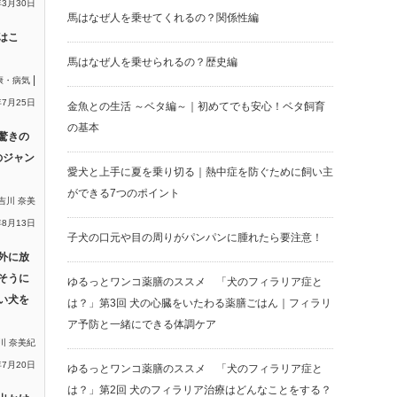
年3月30日
馬はなぜ人を乗せてくれるの？関係性編
はこ
馬はなぜ人を乗せられるの？歴史編
|
康・病気
年7月25日
金魚との生活 ～ベタ編～｜初めてでも安心！ベタ飼育
の基本
驚きの
のジャン
愛犬と上手に夏を乗り切る｜熱中症を防ぐために飼い主
ができる7つのポイント
吉川 奈美
年8月13日
子犬の口元や目の周りがパンパンに腫れたら要注意！
外に放
そうに
ゆるっとワンコ薬膳のススメ 「犬のフィラリア症と
い犬を
は？」第3回 犬の心臓をいたわる薬膳ごはん｜フィラリ
ア予防と一緒にできる体調ケア
川 奈美紀
年7月20日
ゆるっとワンコ薬膳のススメ 「犬のフィラリア症と
は？」第2回 犬のフィラリア治療はどんなことをする？