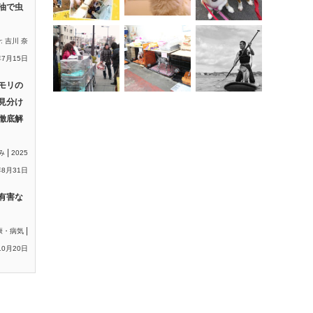
油で虫
y:
吉川 奈
年7月15日
モリの
見分け
徹底解
|
み
2025
8月31日
有害な
|
康・病気
10月20日