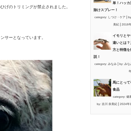
単！ハッカ
のひげのトリミングが禁止されました。
除けスプレー！
|
category:
しつけ・ケア
b
|
美紀
2016
イモリとヤ
センサーとなっています。
違いとは？
方と特徴を
説！
|
category:
みなみ
by:
みな
年
馬にとって
食品
category:
健
|
by:
吉川 奈美紀
2024年