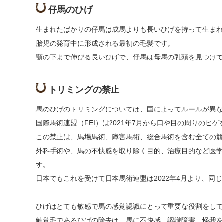
仔馬のひげ
生まれたばかりの仔馬は成馬よりも長いひげを持って生ま
胎児の発育中に形成される最初の毛髪です。
顎の下まで伸びる長いひげで、仔馬は母馬の乳頭を見つけ
トリミングの禁止
馬のひげのトリミングについては、国によってルールが異
国際馬術連盟（FEI）は2021年7月から口や目の周りの
この禁止は、馬場馬術、障害馬術、総合馬術を含む全ての
外科手術や、馬の不快感を取り除く目的、治療目的など医
す。
日本でもこれを受けて日本馬術連盟は2022年4月より、同
ひげはとても敏感で馬の感覚認識にとって重要な役割をし
触覚毛であるひげの除去は、馬に不快感、認識障害、怪我