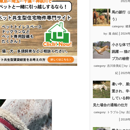
2021
馬の跛行（
う）
category:
健
|
by:
進 由紀
2024
小さな体で
跳躍 ― 猫
プ力の秘密
|
category:
吉川奈美紀
by:
|
紀
2025
暑い中、屋
置され、辛
している飼
見た場合の通報の仕方
|
category:
トラブル
by:
吉
|
2018