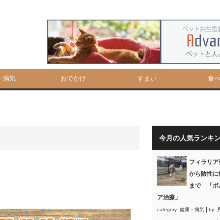
・病気
おでかけ
すまい
食
今月の人気ランキ
フィラリア
から陰性に
まで 「ボ
ア治療」
|
category:
健康・病気
by: