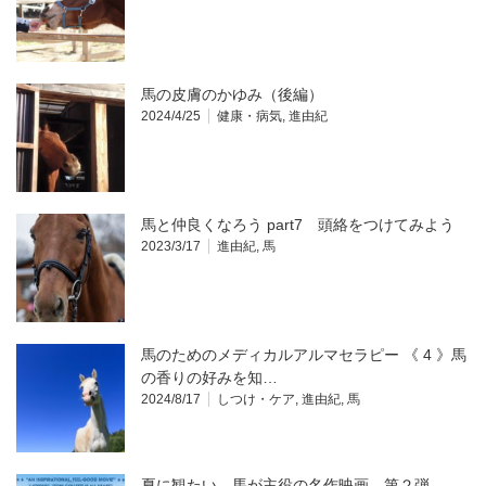
馬の皮膚のかゆみ（後編）
2024/4/25
健康・病気
,
進由紀
馬と仲良くなろう part7 頭絡をつけてみよう
2023/3/17
進由紀
,
馬
馬のためのメディカルアルマセラピー 《 4 》馬
の香りの好みを知…
2024/8/17
しつけ・ケア
,
進由紀
,
馬
夏に観たい、馬が主役の名作映画 第２弾