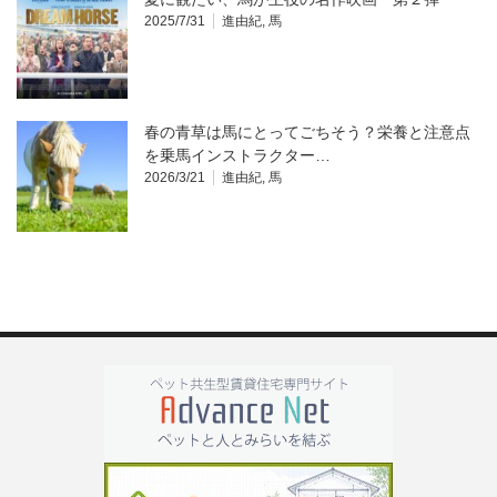
2025/7/31
進由紀
,
馬
春の青草は馬にとってごちそう？栄養と注意点
を乗馬インストラクター…
2026/3/21
進由紀
,
馬