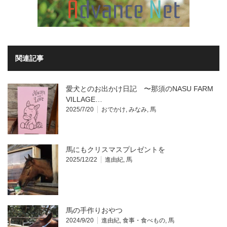
関連記事
愛犬とのお出かけ日記 〜那須のNASU FARM
VILLAGE…
2025/7/20
おでかけ
,
みなみ
,
馬
馬にもクリスマスプレゼントを
2025/12/22
進由紀
,
馬
馬の手作りおやつ
2024/9/20
進由紀
,
食事・食べもの
,
馬