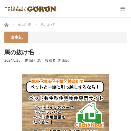
ホーム
進由紀
,
馬
馬の抜け毛
進由紀
馬の抜け毛
2024/5/25
進由紀
,
馬
投稿者:
進 由紀