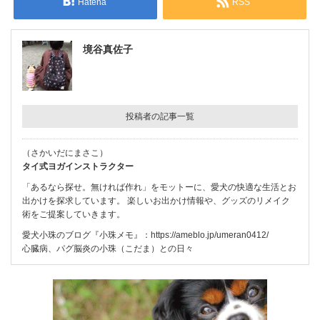
Hatena
RSS
境谷真佐子
投稿者の記事一覧
（さかいだにまさこ）
タイ式ヨガインストラクター
「あるなら探せ。無ければ作れ」をモットーに、愛犬の快適な生活とお
出かけを探求しています。 楽しいお出かけ情報や、グッズのリメイク
術をご提案していきます。
愛犬小珠のブログ『小珠メモ』：
https://ameblo.jp/umeran0412/
心臓病、パグ脳炎の小珠（こだま）との日々