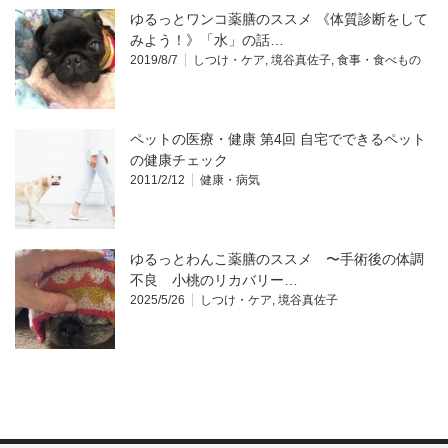
ゆるっとワンコ薬膳のススメ 《体質診断をして
みよう！》「水」の話…
2019/8/7
しつけ・ケア
,
境谷真佐子
,
食事・食べもの
ペットの医療・健康 第4回 自宅でできるペット
の健康チェック
2011/2/12
健康・病気
ゆるっとわんこ薬膳のススメ 〜手術後の体調
不良 小桃のリカバリー…
2025/5/26
しつけ・ケア
,
境谷真佐子