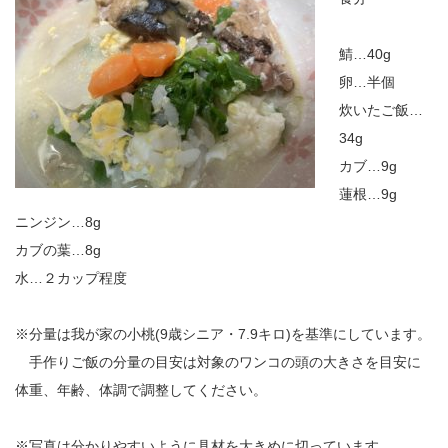
鯖…40g
卵…半個
炊いたご飯…
34g
カブ…9g
蓮根…9g
ニンジン…8g
カブの葉…8g
水…２カップ程度
※分量は我が家の小桃(9歳シニア・7.9キロ)を基準にしています。
手作りご飯の分量の目安は対象のワンコの頭の大きさを目安に
体重、年齢、体調で調整してください。
※写真は分かりやすいように具材を大きめに切っています。