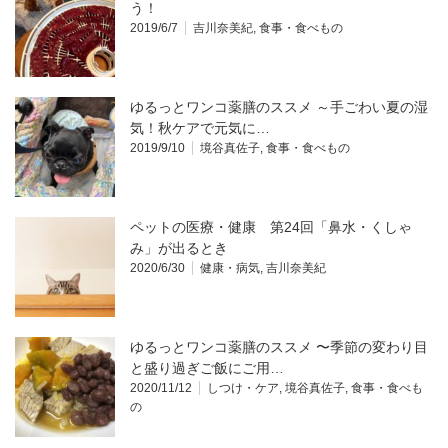
う！
2019/6/7
吉川奈美紀
,
食事・食べもの
ゆるっとワンコ薬膳のススメ ～手ごわい夏の湿
気！秋ケアで元気に…
2019/9/10
境谷真佐子
,
食事・食べもの
ペットの医療・健康 第24回「鼻水・くしゃ
み」が出るとき
2020/6/30
健康・病気
,
吉川奈美紀
ゆるっとワンコ薬膳のススメ 〜季節の変わり目
と盛り過ぎご飯にご用…
2020/11/12
しつけ・ケア
,
境谷真佐子
,
食事・食べも
の