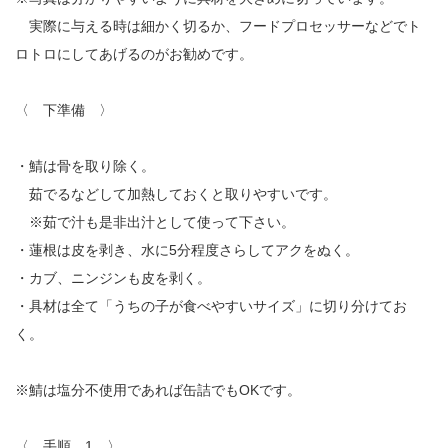
実際に与える時は細かく切るか、フードプロセッサーなどでト
ロトロにしてあげるのがお勧めです。
〈 下準備 〉
・鯖は骨を取り除く。
茹でるなどして加熱しておくと取りやすいです。
※茹で汁も是非出汁として使って下さい。
・蓮根は皮を剥き、水に5分程度さらしてアクをぬく。
・カブ、ニンジンも皮を剥く。
・具材は全て「うちの子が食べやすいサイズ」に切り分けてお
く。
※鯖は塩分不使用であれば缶詰でもOKです。
〈 手順 1 〉