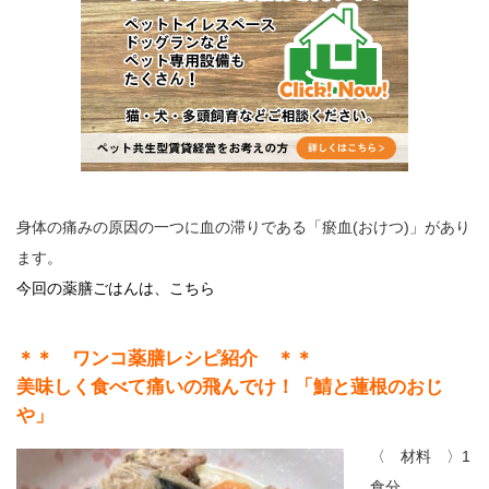
身体の痛みの原因の一つに血の滞りである「瘀血(おけつ)」があり
ます。
今回の薬膳ごはんは、こちら
＊＊ ワンコ薬膳レシピ紹介 ＊＊
美味しく食べて痛いの飛んでけ！「鯖と蓮根のおじ
や」
〈 材料 〉1
食分