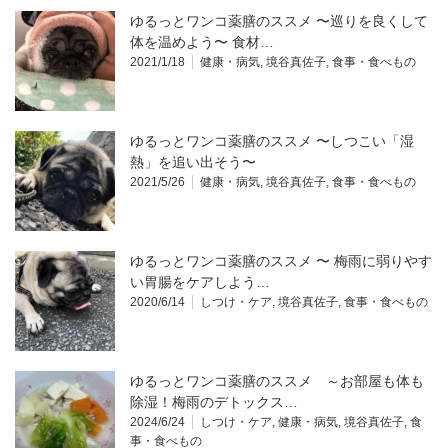
ゆるっとワンコ薬膳のススメ 〜巡りを良くして
体を温めよう〜 食材…
2021/1/18
健康・病気
,
境谷真佐子
,
食事・食べもの
ゆるっとワンコ薬膳のススメ 〜しつこい「湿
熱」を追い出そう〜
2021/5/26
健康・病気
,
境谷真佐子
,
食事・食べもの
ゆるっとワンコ薬膳のススメ 〜 梅雨に弱りやす
い胃腸をケアしよう…
2020/6/14
しつけ・ケア
,
境谷真佐子
,
食事・食べもの
ゆるっとワンコ薬膳のススメ ～お部屋も体も
除湿！梅雨のデトックス…
2024/6/24
しつけ・ケア
,
健康・病気
,
境谷真佐子
,
食
事・食べもの