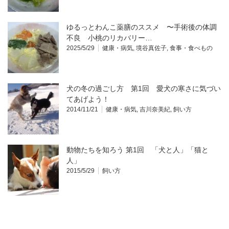
ゆるっとわんこ薬膳のススメ 〜手術後の体調
不良 小桃のリカバリー…
2025/5/29
健康・病気
,
境谷真佐子
,
食事・食べもの
犬の冬の過ごし方 第1回 愛犬の寒さに気づい
てあげよう！
2014/11/21
健康・病気
,
吉川奈美紀
,
飼い方
動物たちを知ろう 第1回 「犬と人」「猫と
人」
2015/5/29
飼い方