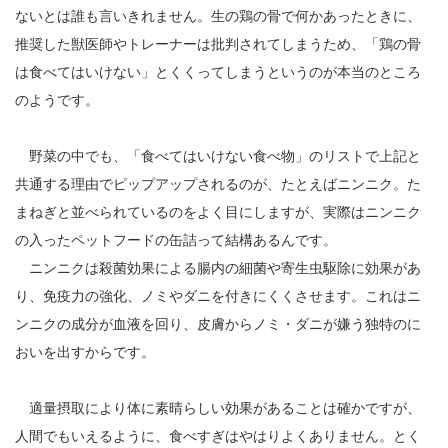
ないとは誰も言いきれません。生の鶏の骨で何かあったときに、
推奨した獣医師やトレーナーは批判されてしまうため、「鶏の骨
は食べてはいけない」とくくってしまうというのが本当のところ
のようです。
野菜の中でも、「食べてはいけない食べ物」のリストで上記と
共通する理由でピップアップされるのが、たとえばニンニク。た
まねぎと並べられているのをよく目にしますが、実際はニンニク
の入ったペットフードの缶詰って結構あるんです。
ニンニクは殺菌効果による腸内の細菌や寄生虫駆除に効果があ
り、免疫力の強化、ノミやダニを付きにくくさせます。これはニ
ンニクの成分が血液を回り、皮膚からノミ・ダニが嫌う独特のに
おいを出すからです。
適量摂取により体に素晴らしい効果があることは確かですが、
人間でもいえるように、食べすぎはやはりよくありません。とく