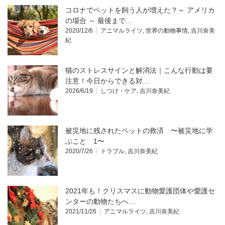
コロナでペットを飼う人が増えた？～ アメリカ
の場合 ～ 最後まで…
2020/12/6
アニマルライツ
,
世界の動物事情
,
吉川奈美
紀
猫のストレスサインと解消法｜こんな行動は要
注意！今日からできる対…
2026/6/19
しつけ・ケア
,
吉川奈美紀
被災地に残されたペットの救済 〜被災地に学
ぶこと 1〜
2020/7/26
トラブル
,
吉川奈美紀
2021年も！クリスマスに動物愛護団体や愛護セ
ンターの動物たちへ…
2021/11/26
アニマルライツ
,
吉川奈美紀