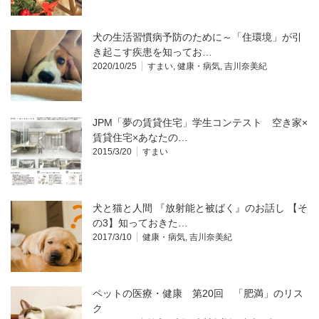
犬の生活習慣病予防のために～「住環境」が引
き起こす疾患を知ってお…
2020/10/25
すまい
,
健康・病気
,
吉川奈美紀
JPM「夢の賃貸住宅」学生コンテスト 空き家×
賃貸住宅×あなたの…
2015/3/20
すまい
犬と猫と人間 『放射能と被ばく』のお話し 【そ
の3】知っておきた…
2017/3/10
健康・病気
,
吉川奈美紀
ペットの医療・健康 第20回 「肥満」のリス
ク