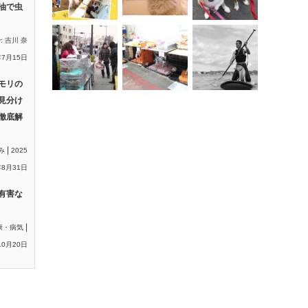
油で虫
y:
吉川 奈
年7月15日
モリの
見分け
徹底解
|
み
2025
8月31日
有害な
|
康・病気
10月20日