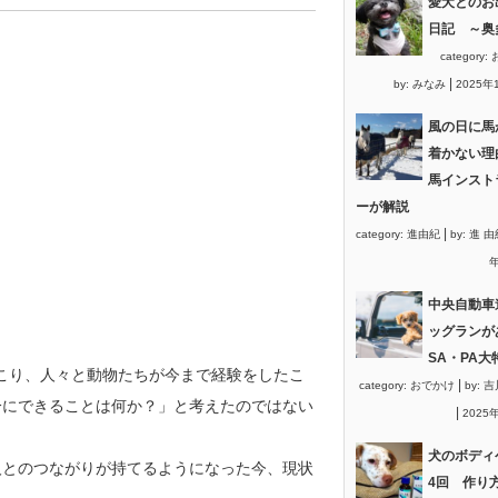
愛犬とのお
日記 ～奥
category:
|
by:
みなみ
2025年
風の日に馬
着かない理
馬インスト
ーが解説
|
category:
進由紀
by:
進 由
年
中央自動車
ッグランが
SA・PA大
起こり、人々と動物たちが今まで経験をしたこ
|
category:
おでかけ
by:
吉
分にできることは何か？」と考えたのではない
|
2025
犬のボディ
人とのつながりが持てるようになった今、現状
4回 作り