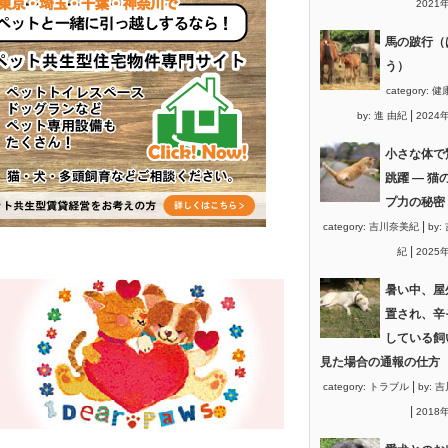
2021
馬の跛行（
う）
category:
健
|
by:
進 由紀
2024
小さな体で
跳躍 ― 猫
プ力の秘密
|
category:
吉川奈美紀
by:
|
紀
2025
暑い中、屋
置され、辛
している飼
見た場合の通報の仕方
|
category:
トラブル
by:
吉
|
2018