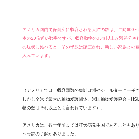
アメリカ国内で保健所に収容される犬猫の数は、年間600～
本の20倍近い数字ですが、収容動物の95％以上が殺処分さ
の現状に比べると、その半数は譲渡され、新しい家族との
入れています。
（アメリカでは、収容頭数の集計は州やシェルターに一任
しかし全米で最大の動物愛護団体、米国動物愛護協会＝HS
物の数はそれ以上とも言われています）。
アメリカは、数十年前までは狂犬病発生国であることもあ
う暗黙の了解がありました。