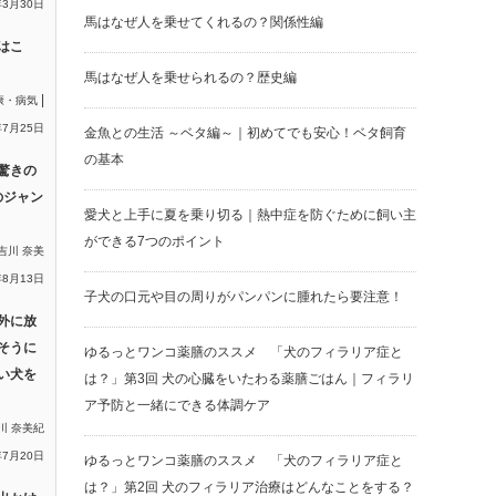
年3月30日
馬はなぜ人を乗せてくれるの？関係性編
はこ
馬はなぜ人を乗せられるの？歴史編
|
康・病気
年7月25日
金魚との生活 ～ベタ編～｜初めてでも安心！ベタ飼育
の基本
驚きの
のジャン
愛犬と上手に夏を乗り切る｜熱中症を防ぐために飼い主
ができる7つのポイント
吉川 奈美
年8月13日
子犬の口元や目の周りがパンパンに腫れたら要注意！
外に放
そうに
ゆるっとワンコ薬膳のススメ 「犬のフィラリア症と
い犬を
は？」第3回 犬の心臓をいたわる薬膳ごはん｜フィラリ
ア予防と一緒にできる体調ケア
川 奈美紀
年7月20日
ゆるっとワンコ薬膳のススメ 「犬のフィラリア症と
は？」第2回 犬のフィラリア治療はどんなことをする？