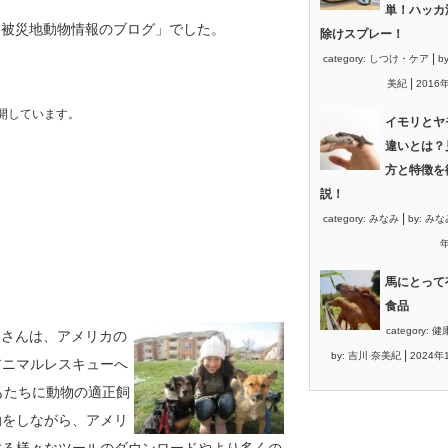
。
単！ハッカ
グ「被災地動物情報のブログ」でした。
除けスプレー！
|
category:
しつけ・ケア
b
|
美紀
2016
開しています。
イモリとヤ
違いとは？
方と特徴を
説！
|
category:
みなみ
by:
みな
年
馬にとって
食品
category:
健
きらさんは、アメリカの
|
by:
吉川 奈美紀
2024年
アニマルレスキューへ
子どもたちに動物の適正飼
動をしながら、アメリ