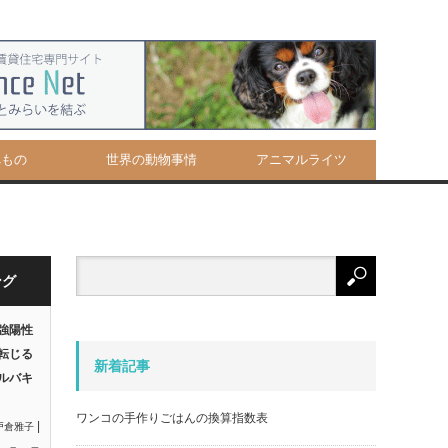
べもの
世界の動物事情
アニマルライツ
ング
強陽性
転じる
新着記事
ルバキ
ワンコの手作りごはんの換算指数表
|
戸倉雅子