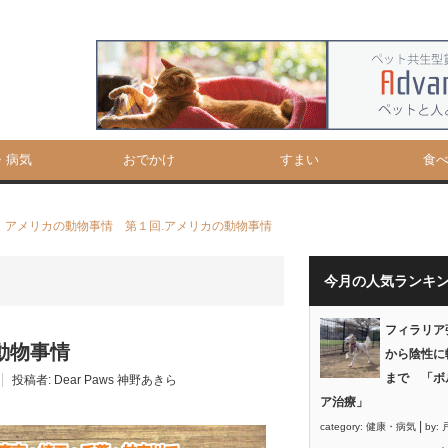
・病気
おでかけ
すまい
食
アメリカの動物事情 第１回.アメリカの動物事情
今月の人気ランキ
フィラリア
動物事情
から陰性に
まで 「ボ
投稿者:
Dear Paws 神野あきら
ア治療」
|
category:
健康・病気
by: