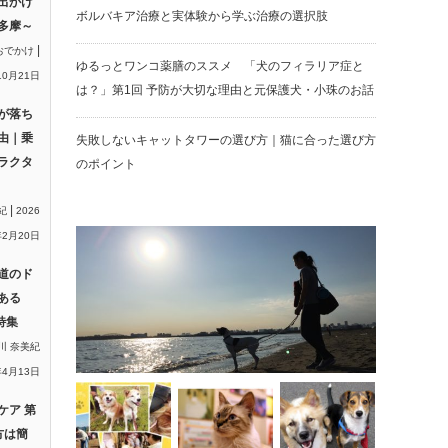
出かけ
ボルバキア治療と実体験から学ぶ治療の選択肢
多摩～
|
おでかけ
ゆるっとワンコ薬膳のススメ 「犬のフィラリア症と
10月21日
は？」第1回 予防が大切な理由と元保護犬・小珠のお話
が落ち
由｜乗
失敗しないキャットタワーの選び方｜猫に合った選び方
ラクタ
のポイント
|
紀
2026
2月20日
道のド
ある
特集
川 奈美紀
年4月13日
ケア 第
方は簡