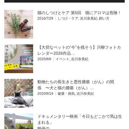
猫のしつけとケア 第5回 猫にアロマは危険！
2016/7/29
しつけ・ケア
,
吉川奈美紀
,
飼い方
【大切なペットの“今”を残そう】川柳フォトカ
レンダー2026作品…
2025/8/6
イベント
,
吉川奈美紀
動物たちの長生きと悪性腫瘍（がん）の関
係 〜犬と猫の腫瘍（がん）…
2020/9/19
健康・病気
,
吉川奈美紀
ドキュメンタリー映画「今日もどこかで馬は生
まれる」
映画の…