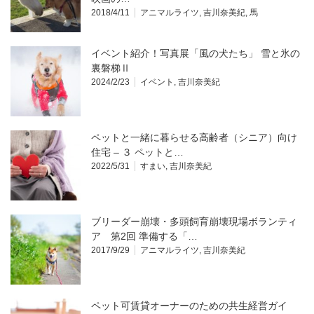
2018/4/11
アニマルライツ
,
吉川奈美紀
,
馬
イベント紹介！写真展「風の犬たち」 雪と氷の
裏磐梯Ⅱ
2024/2/23
イベント
,
吉川奈美紀
ペットと一緒に暮らせる高齢者（シニア）向け
住宅 – ３ ペットと…
2022/5/31
すまい
,
吉川奈美紀
ブリーダー崩壊・多頭飼育崩壊現場ボランティ
ア 第2回 準備する「…
2017/9/29
アニマルライツ
,
吉川奈美紀
ペット可賃貸オーナーのための共生経営ガイ