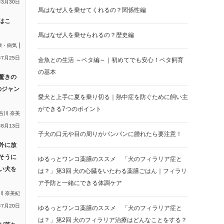
年3月30日
馬はなぜ人を乗せてくれるの？関係性編
はこ
馬はなぜ人を乗せられるの？歴史編
|
康・病気
年7月25日
金魚との生活 ～ベタ編～｜初めてでも安心！ベタ飼育
の基本
驚きの
のジャン
愛犬と上手に夏を乗り切る｜熱中症を防ぐために飼い主
ができる7つのポイント
吉川 奈美
年8月13日
子犬の口元や目の周りがパンパンに腫れたら要注意！
外に放
そうに
ゆるっとワンコ薬膳のススメ 「犬のフィラリア症と
い犬を
は？」第3回 犬の心臓をいたわる薬膳ごはん｜フィラリ
ア予防と一緒にできる体調ケア
川 奈美紀
年7月20日
ゆるっとワンコ薬膳のススメ 「犬のフィラリア症と
は？」第2回 犬のフィラリア治療はどんなことをする？