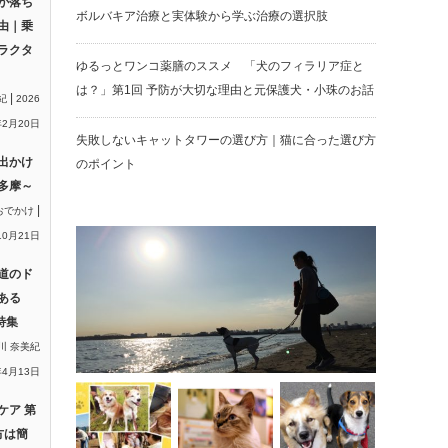
が落ち
ボルバキア治療と実体験から学ぶ治療の選択肢
由｜乗
ラクタ
ゆるっとワンコ薬膳のススメ 「犬のフィラリア症と
は？」第1回 予防が大切な理由と元保護犬・小珠のお話
|
紀
2026
2月20日
失敗しないキャットタワーの選び方｜猫に合った選び方
出かけ
のポイント
多摩～
|
おでかけ
10月21日
道のド
ある
特集
川 奈美紀
年4月13日
ケア 第
方は簡