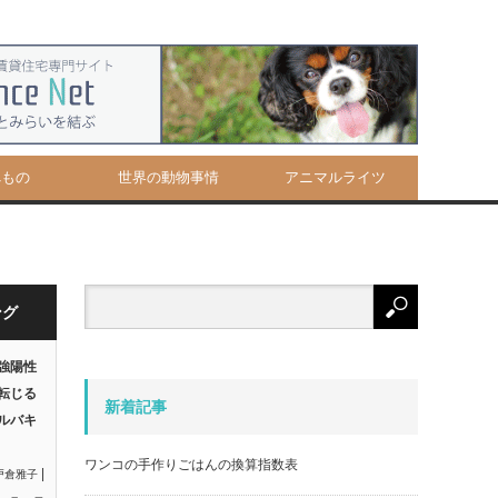
べもの
世界の動物事情
アニマルライツ
ング
強陽性
転じる
新着記事
ルバキ
ワンコの手作りごはんの換算指数表
|
戸倉雅子