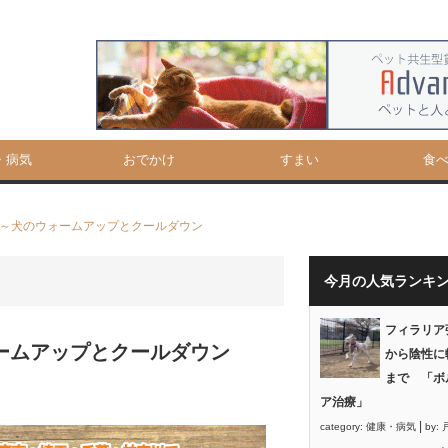
・病気
おでかけ
すまい
食
 ～犬のウォームアップとクールダウン
今月の人気ランキ
フィラリア
ームアップとクールダウン
から陰性に
まで 「ボ
ア治療」
|
category:
健康・病気
by: