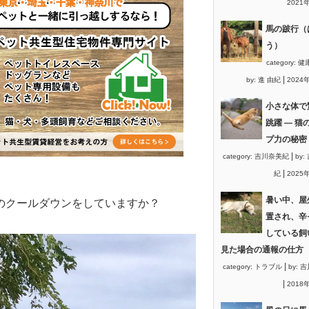
2021
馬の跛行（
う）
category:
健
|
by:
進 由紀
2024
小さな体で
跳躍 ― 猫
プ力の秘密
|
category:
吉川奈美紀
by:
|
紀
2025
暑い中、屋
のクールダウンをしていますか？
置され、辛
している飼
見た場合の通報の仕方
|
category:
トラブル
by:
吉
|
2018