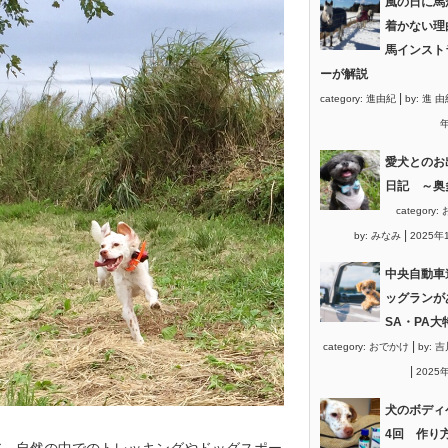
風の日に馬
着かない理
馬インスト
ーが解説
|
category:
進由紀
by:
進 由
年
愛犬とのお
日記 ～奥
category:
|
by:
みなみ
2025年
中央自動車
ッグランが
SA・PA大
|
category:
おでかけ
by:
吉
|
2025
犬のボディ
4回 作り
ア、自然の中でのトレッキングやドッグスポー