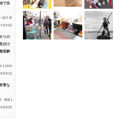
油で虫
y:
吉川 奈
年7月15日
モリの
見分け
徹底解
|
み
2025
8月31日
有害な
|
康・病気
10月20日