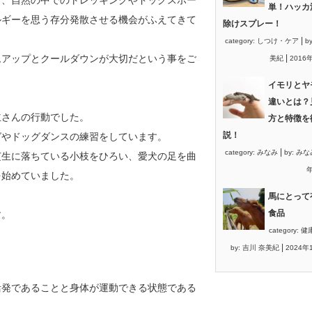
単！ハッカ
ルギーを思う存分発散させる機会がふえてきて
除けスプレー！
|
category:
しつけ・ケア
b
ムアップとクールダウンが大切だという事をご
|
美紀
2016
イモリとヤ
違いとは？
主さんの行動でした。
方と特徴を
説！
グやドッグダンスの練習をしています。
|
category:
みなみ
by:
みな
芝生に落ちている小枝をひろい、愛犬の足を曲
年
を始めていました。
馬にとって
食品
す。
category:
健
|
by:
吉川 奈美紀
2024年
活発であることと身体が運動できる状態である