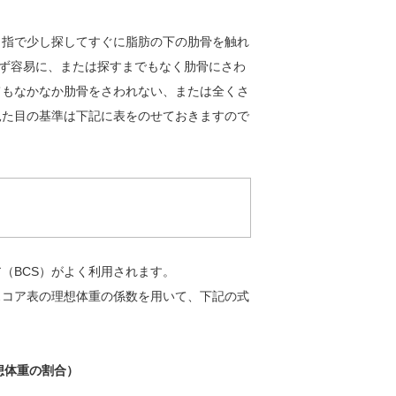
指で少し探してすぐに脂肪の下の肋骨を触れ
じず容易に、または探すまでもなく肋骨にさわ
てもなかなか肋骨をさわれない、または全くさ
見た目の基準は下記に表をのせておきますので
（BCS）がよく利用されます。
コア表の理想体重の係数を用いて、下記の式
理想体重の割合）