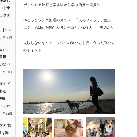
が落ち
ボルバキア治療と実体験から学ぶ治療の選択肢
由｜乗
ラクタ
ゆるっとワンコ薬膳のススメ 「犬のフィラリア症と
は？」第1回 予防が大切な理由と元保護犬・小珠のお話
|
紀
2026
2月20日
失敗しないキャットタワーの選び方｜猫に合った選び方
出かけ
のポイント
多摩～
|
おでかけ
10月21日
道のド
ある
特集
川 奈美紀
年4月13日
ケア 第
方は簡