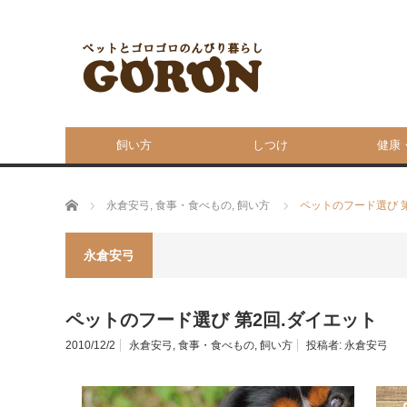
飼い方
しつけ
健康
ホーム
永倉安弓
,
食事・食べもの
,
飼い方
ペットのフード選び 
永倉安弓
ペットのフード選び 第2回.ダイエット
2010/12/2
永倉安弓
,
食事・食べもの
,
飼い方
投稿者:
永倉安弓