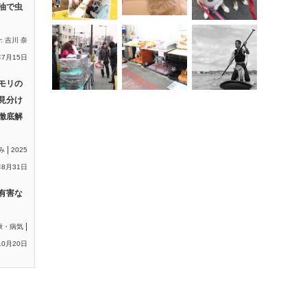
油で虫
y:
吉川 奈
年7月15日
モリの
見分け
徹底解
|
み
2025
8月31日
有害な
|
康・病気
10月20日