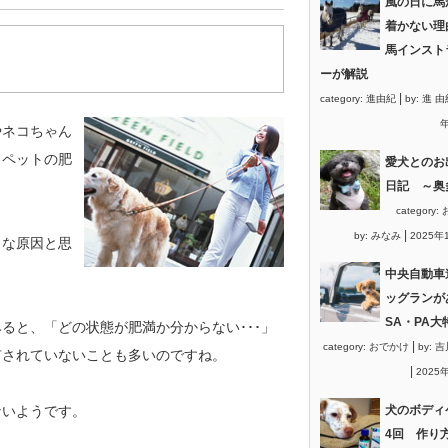
風の日に馬
着かない理
馬インスト
ーが解説
|
category:
進由紀
by:
進 由
年
ネコちゃん
、ペットの肥
愛犬とのお
日記 ～奥
category:
|
by:
みなみ
2025年
な原因と思
中央自動車
ッグランが
SA・PA大
と、「どの状態が肥満か分からない･･･」
|
category:
おでかけ
by:
吉
有されていないことも多いのですね。
|
2025
いようです。
犬のボディ
4回 作り