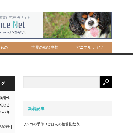
べもの
世界の動物事情
アニマルライツ
ング
強陽性
転じる
新着記事
ルバキ
ワンコの手作りごはんの換算指数表
|
戸倉雅子