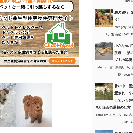
2021
馬の跛行（
う）
category:
健
|
by:
進 由紀
2024
小さな体で
跳躍 ― 猫
プ力の秘密
|
category:
吉川奈美紀
by:
|
紀
2025
暑い中、屋
置され、辛
している飼
見た場合の通報の仕方
|
category:
トラブル
by:
吉
|
2018