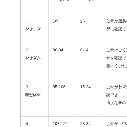
（％）※
（％）
１
≦85
≦5
肋骨が脂肪
やせすぎ
易に確認で
２
86-94
6-14
肋骨はごく
やせぎみ
骨を確認で
腰のくびれ
３
95-106
15-24
肋骨がわず
理想体重
認でき、手
適度な腰の
４
107-122
25-34
肋骨が、中