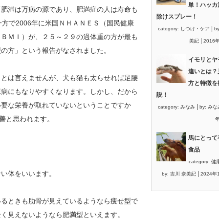
単！ハッカ
肥満は万病の源であり、肥満症の人は寿命も
除けスプレー！
方で2006年に米国ＮＨＡＮＥＳ（国民健康
|
category:
しつけ・ケア
b
（ＢＭＩ）が、２５～２９の過体重の方が最も
|
美紀
2016
型の方」という報告がなされました。
イモリとヤ
違いとは？
とは言えませんが、犬も猫も太らせれば足腰
方と特徴を
尿病にもなりやすくなります。しかし、だから
説！
必要な栄養が取れていないということですか
|
category:
みなみ
by:
みな
最善と思われます。
年
馬にとって
食品
category:
健
い体をいいます。
|
by:
吉川 奈美紀
2024年
るときも肋骨が見えているようなら痩せ型で
全く見えないようなら肥満型といえます。