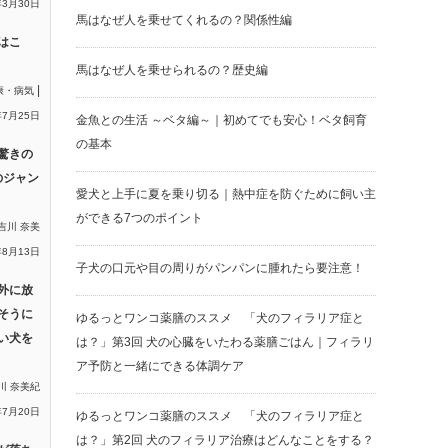
年3月30日
馬はなぜ人を乗せてくれるの？関係性編
はこ
馬はなぜ人を乗せられるの？歴史編
|
康・病気
年7月25日
金魚との生活 ～ベタ編～｜初めてでも安心！ベタ飼育
の基本
驚きの
のジャン
愛犬と上手に夏を乗り切る｜熱中症を防ぐために飼い主
ができる7つのポイント
吉川 奈美
年8月13日
子犬の口元や目の周りがパンパンに腫れたら要注意！
外に放
そうに
ゆるっとワンコ薬膳のススメ 「犬のフィラリア症と
い犬を
は？」第3回 犬の心臓をいたわる薬膳ごはん｜フィラリ
ア予防と一緒にできる体調ケア
川 奈美紀
年7月20日
ゆるっとワンコ薬膳のススメ 「犬のフィラリア症と
は？」第2回 犬のフィラリア治療はどんなことをする？