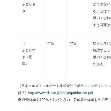
ふとりぎ
ができない
み
ることはで
腰のくびれ
ると背面は
５
123≦
35≦
肋骨が厚い
ふとりす
確認するこ
ぎ（肥
腰のくびれ
満）
にある。
（日本ヒルズ・コルゲート株式会社「
ボディコンディション
修正）
http://www.hills.co.jp/petlife/pdf/bcscat.pdf
※ 理想体重を100％としたときの、各体型の体重を％で表