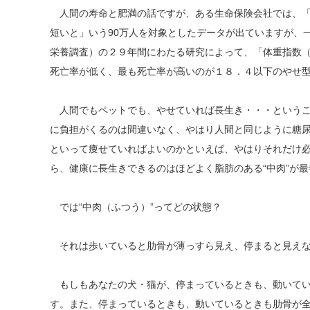
人間の寿命と肥満の話ですが、ある生命保険会社では、「
短いと」いう90万人を対象としたデータが出ていますが、一
栄養調査）の２９年間にわたる研究によって、「体重指数
死亡率が低く、最も死亡率が高いのが１８．４以下のやせ
人間でもペットでも、やせていれば長生き・・・というこ
に負担がくるのは間違いなく、やはり人間と同じように糖
といって痩せていればよいのかといえば、やはりそれだけ
ら、健康に長生きできるのはほどよく脂肪のある“中肉”が
では“中肉（ふつう）”ってどの状態？
それは歩いていると肋骨が薄っすら見え、停まると見えな
もしもあなたの犬・猫が、停まっているときも、動いてい
す。また、停まっているときも、動いているときも肋骨が