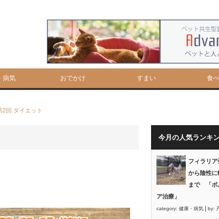
・病気
おでかけ
すまい
食
第2回.ダイエット
今月の人気ランキ
フィラリア
から陰性に
まで 「ボ
ア治療」
|
category:
健康・病気
by: