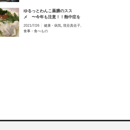
ゆるっとわんこ薬膳のスス
メ 〜今年も注意！！熱中症を
防ごう〜 《レシピ紹介》熱中症
2021/7/26
健康・病気
,
境谷真佐子
,
を防ごう！胃腸をケアして血を
食事・食べもの
増やすレシピ