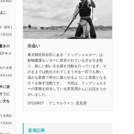
年3月30日
はこ
|
康・病気
年7月25日
出会い
驚きの
のジャン
東京都世田谷区にある「ドッグシェルター」は、
動物愛護センターに収容されている犬を引き取
り、新しい飼い主を探す活動を行っています。そ
吉川 奈美
のままでは処分されてしまう犬を一匹でも救い、
年8月13日
温かな家庭で幸せに暮らせるようにと里親となる
方々を探す活動です。 今回は、ドッグシェルタ
外に放
ーの実務を担当している里見潤さんにお話をうか
そうに
がいました。
い犬を
2010/9/27
アニマルライツ
,
里見潤
川 奈美紀
年7月20日
新着記事