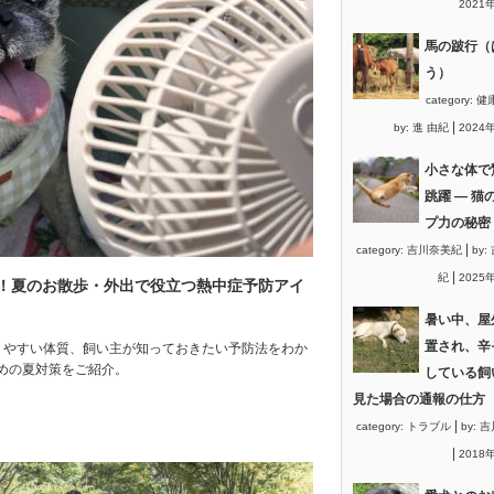
2021
馬の跛行（
う）
category:
健
|
by:
進 由紀
2024
小さな体で
跳躍 ― 猫
プ力の秘密
|
category:
吉川奈美紀
by:
|
紀
2025
集！夏のお散歩・外出で役立つ熱中症予防アイ
暑い中、屋
置され、辛
りやすい体質、飼い主が知っておきたい予防法をわか
めの夏対策をご紹介。
している飼
見た場合の通報の仕方
|
category:
トラブル
by:
吉
|
2018