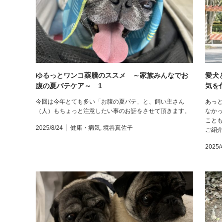
ゆるっとワンコ薬膳のススメ ～家族みんなでお
愛犬
腹の夏バテケア～ 1
気を
今回は今年とても多い「お腹の夏バテ」と、飼い主さん
あっ
（人）もちょっと注意したい事のお話をさせて頂きます。
なか
こと
2025/8/24
健康・病気
,
境谷真佐子
ご紹介
2025/