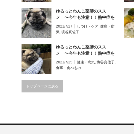
ゆるっとわんこ薬膳のスス
メ 〜今年も注意！！熱中症を
防ごう〜 予防のために飼い主が
2021/7/27
しつけ・ケア
,
健康・病
できること・しておきたいこと
気
,
境谷真佐子
ゆるっとわんこ薬膳のスス
メ 〜今年も注意！！熱中症を
防ごう〜
2021/7/25
健康・病気
,
境谷真佐子
,
食事・食べもの
トップページに戻る