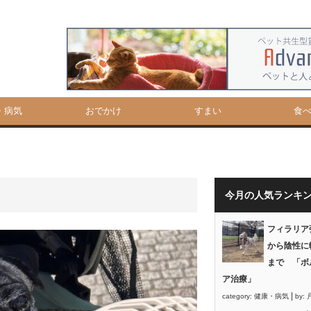
・病気
おでかけ
すまい
食
今月の人気ランキ
フィラリア
から陰性に
まで 「ボ
ア治療」
|
category:
健康・病気
by: