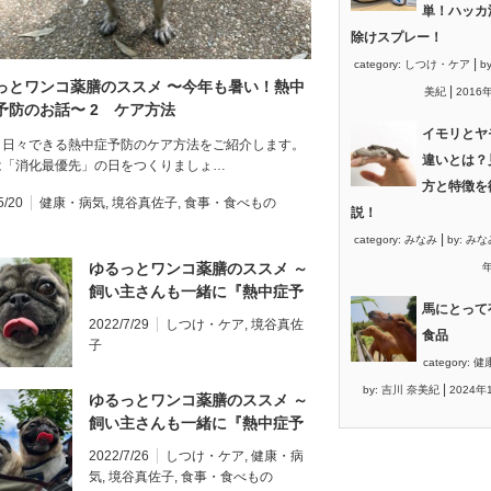
単！ハッカ
除けスプレー！
|
category:
しつけ・ケア
b
っとワンコ薬膳のススメ 〜今年も暑い！熱中
|
美紀
2016
予防のお話〜 2 ケア方法
イモリとヤ
、日々できる熱中症予防のケア方法をご紹介します。
違いとは？
は「消化最優先」の日をつくりましょ…
方と特徴を
5/20
健康・病気
,
境谷真佐子
,
食事・食べもの
説！
|
category:
みなみ
by:
みな
ゆるっとワンコ薬膳のススメ ～
年
飼い主さんも一緒に『熱中症予
馬にとって
防』～ ツボ押しマッサージケア
2022/7/29
しつけ・ケア
,
境谷真佐
食品
編
子
category:
健
|
by:
吉川 奈美紀
2024年
ゆるっとワンコ薬膳のススメ ～
飼い主さんも一緒に『熱中症予
防』～
2022/7/26
しつけ・ケア
,
健康・病
気
,
境谷真佐子
,
食事・食べもの