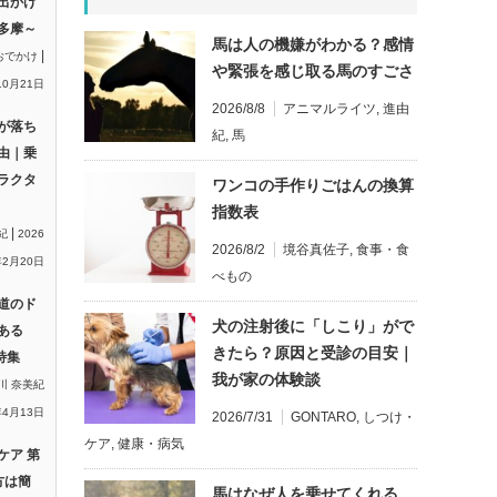
出かけ
多摩～
馬は人の機嫌がわかる？感情
|
おでかけ
や緊張を感じ取る馬のすごさ
10月21日
2026/8/8
アニマルライツ
,
進由
が落ち
紀
,
馬
由｜乗
ラクタ
ワンコの手作りごはんの換算
指数表
|
紀
2026
2026/8/2
境谷真佐子
,
食事・食
2月20日
べもの
道のド
犬の注射後に「しこり」がで
ある
きたら？原因と受診の目安｜
特集
我が家の体験談
川 奈美紀
年4月13日
2026/7/31
GONTARO
,
しつけ・
ケア
,
健康・病気
ケア 第
方は簡
馬はなぜ人を乗せてくれる