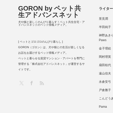
GORON by ペット共
ライター
生アドバンスネット
里見潤
犬や猫と楽しくのんびり暮らす！ペット共生住宅・ア
ドバンスネットのペット情報メディア。
半田純子
神野あきら 
Paws
[ ペットとゴロゴロのんびり暮らし ]
GORON（ゴロン）は、犬や猫との生活が楽しくなる
金子理絵
お話をお届けするペット情報メディア。
岡村理英
ペットと暮らせる賃貸マンション・アパートを専門に
管理する「株式会社アドバンスネット」が運営するサ
扇田桂代
イトです。
遠山信夫
RSS
X
Facebook
永倉安弓
戸倉雅子
こんどう
Pama