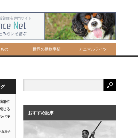
べもの
世界の動物事情
アニマルライツ
ング
強陽性
転じる
おすすめ記事
ルバキ
|
戸倉雅子