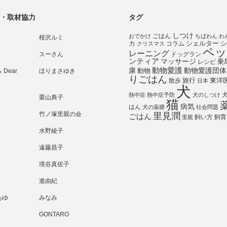
・取材協力
タグ
しつけ
ごはん
おでかけ
ちばわん
わ
桜沢ルミ
シェルター
シ
カ
コラム
クリスマス
ペッ
レーニング
スーさん
ドッグラン
ンティア
マッサージ
乗
レシピ
動物愛護
動物愛護団体
康
動物
Dear
ほりまさゆき
りごはん
旅行
散歩
東洋
日本
犬
熱中症
熱中症予防
犬のしつけ
栗山典子
猫
病気
はん
犬の薬膳
社会問題
竹ノ塚里親の会
里見潤
ごはん
飼い方
飼育
里親
水野綾子
遠藤昌子
境谷真佐子
進由紀
あゆ
みなみ
GONTARO