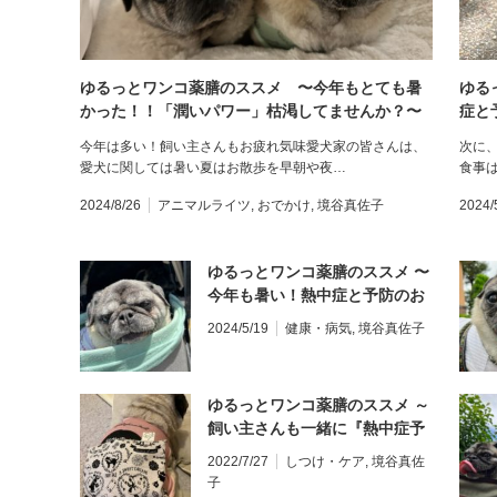
ゆるっとワンコ薬膳のススメ 〜今年もとても暑
ゆる
かった！！「潤いパワー」枯渇してませんか？〜
症と
2
今年は多い！飼い主さんもお疲れ気味愛犬家の皆さんは、
次に
愛犬に関しては暑い夏はお散歩を早朝や夜…
食事
2024/8/26
アニマルライツ
,
おでかけ
,
境谷真佐子
2024/
ゆるっとワンコ薬膳のススメ 〜
今年も暑い！熱中症と予防のお
話〜 1
2024/5/19
健康・病気
,
境谷真佐子
ゆるっとワンコ薬膳のススメ ～
飼い主さんも一緒に『熱中症予
防』～ ケア編
2022/7/27
しつけ・ケア
,
境谷真佐
子