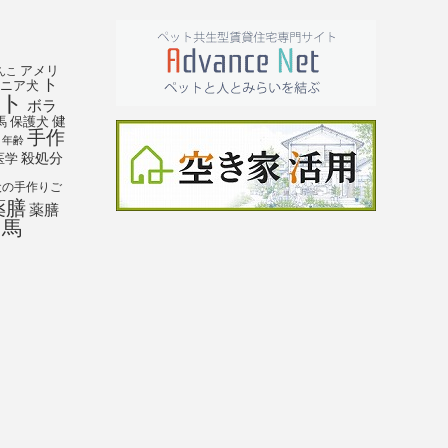
アメリ
んこ
ト
ニア犬
ト
ボラ
馬
保護犬
健
手作
年齢
殺処分
医学
犬の手作りご
薬膳
薬膳
馬