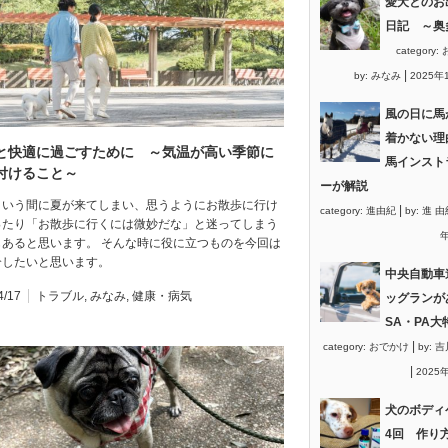
愛犬とのお
日記 ～奥
category:
|
by:
みなみ
2025年
風の日に馬
着かない理
と快適に過ごすために ～気温が高い季節に
馬インスト
付けること～
ーが解説
という間に夏が来てしまい、思うようにお散歩に行け
|
category:
進由紀
by:
進 由
ったり「お散歩に行くには微妙だな」と迷ってしまう
年
もあると思います。 そんな時に役に立つものを今回は
したいと思います。︎
中央自動車
4/17
トラブル
,
みなみ
,
健康・病気
ッグランが
SA・PA大
|
category:
おでかけ
by:
吉
|
2025
犬のボディ
4回 作り