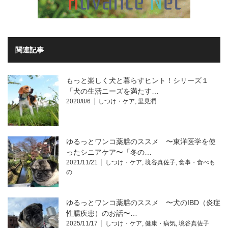
関連記事
もっと楽しく犬と暮らすヒント！シリーズ１
「犬の生活ニーズを満たす…
2020/8/6
しつけ・ケア
,
里見潤
ゆるっとワンコ薬膳のススメ 〜東洋医学を使
ったシニアケア〜「冬の…
2021/11/21
しつけ・ケア
,
境谷真佐子
,
食事・食べも
の
ゆるっとワンコ薬膳のススメ 〜犬のIBD（炎症
性腸疾患）のお話〜…
2025/11/17
しつけ・ケア
,
健康・病気
,
境谷真佐子