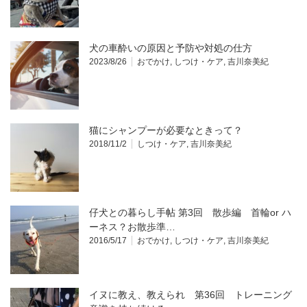
犬の車酔いの原因と予防や対処の仕方
2023/8/26
おでかけ
,
しつけ・ケア
,
吉川奈美紀
猫にシャンプーが必要なときって？
2018/11/2
しつけ・ケア
,
吉川奈美紀
仔犬との暮らし手帖 第3回 散歩編 首輪or ハ
ーネス？お散歩準…
2016/5/17
おでかけ
,
しつけ・ケア
,
吉川奈美紀
イヌに教え、教えられ 第36回 トレーニング