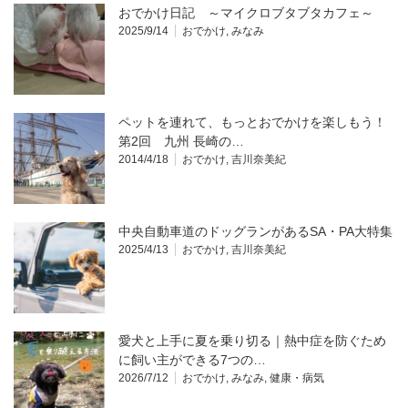
おでかけ日記 ～マイクロブタブタカフェ～
2025/9/14
おでかけ
,
みなみ
ペットを連れて、もっとおでかけを楽しもう！
第2回 九州 長崎の…
2014/4/18
おでかけ
,
吉川奈美紀
中央自動車道のドッグランがあるSA・PA大特集
2025/4/13
おでかけ
,
吉川奈美紀
愛犬と上手に夏を乗り切る｜熱中症を防ぐため
に飼い主ができる7つの…
2026/7/12
おでかけ
,
みなみ
,
健康・病気