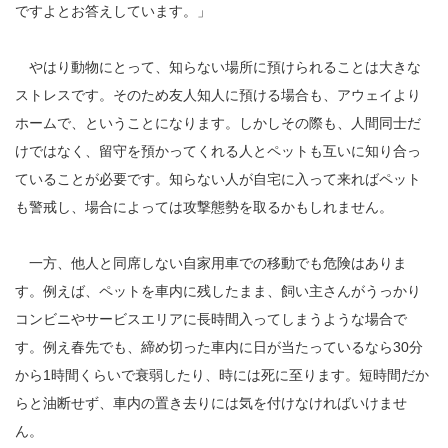
ですよとお答えしています。」
やはり動物にとって、知らない場所に預けられることは大きな
ストレスです。そのため友人知人に預ける場合も、アウェイより
ホームで、ということになります。しかしその際も、人間同士だ
けではなく、留守を預かってくれる人とペットも互いに知り合っ
ていることが必要です。知らない人が自宅に入って来ればペット
も警戒し、場合によっては攻撃態勢を取るかもしれません。
一方、他人と同席しない自家用車での移動でも危険はありま
す。例えば、ペットを車内に残したまま、飼い主さんがうっかり
コンビニやサービスエリアに長時間入ってしまうような場合で
す。例え春先でも、締め切った車内に日が当たっているなら30分
から1時間くらいで衰弱したり、時には死に至ります。短時間だか
らと油断せず、車内の置き去りには気を付けなければいけませ
ん。