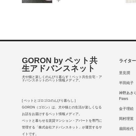
子
GORON by ペット共
ライター
生アドバンスネット
里見潤
犬や猫と楽しくのんびり暮らす！ペット共生住宅・ア
ドバンスネットのペット情報メディア。
半田純子
神野あきら 
Paws
[ ペットとゴロゴロのんびり暮らし ]
GORON（ゴロン）は、犬や猫との生活が楽しくなる
金子理絵
お話をお届けするペット情報メディア。
岡村理英
ペットと暮らせる賃貸マンション・アパートを専門に
管理する「株式会社アドバンスネット」が運営するサ
扇田桂代
イトです。