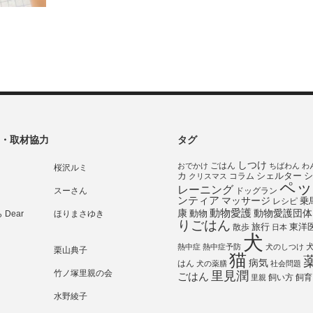
・取材協力
タグ
しつけ
ごはん
おでかけ
ちばわん
わ
桜沢ルミ
シェルター
シ
カ
コラム
クリスマス
ペッ
レーニング
スーさん
ドッグラン
ンティア
マッサージ
乗
レシピ
動物愛護
動物愛護団体
康
動物
Dear
ほりまさゆき
りごはん
旅行
散歩
東洋
日本
犬
熱中症
熱中症予防
犬のしつけ
栗山典子
猫
病気
はん
犬の薬膳
社会問題
竹ノ塚里親の会
里見潤
ごはん
飼い方
飼育
里親
水野綾子