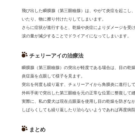
飛び出した瞬膜腺（第三眼瞼腺）は、やがて炎症を起こし
いたり、
物に擦り付けたりしてしまいます。
さらに症状が進行すると、
乾燥や炎症によりダメージを受け
涙の量が減少することでドライアイになってしまいます。
チェリーアイの治療法
瞬膜腺（第三眼瞼腺）の突出が軽度である場合は、
目の乾
炎症薬を点眼
して様子を見ます。
突出を何度も繰り返す、
チェリーアイから角膜炎に進行し
外科手術で突出した第三眼瞼を元の正常な位置に整復して
実際に、私の愛犬は現在点眼薬を使用し目の乾燥を防ぎな
しばらくしても繰り返したり治らないようであれば再度病
まとめ