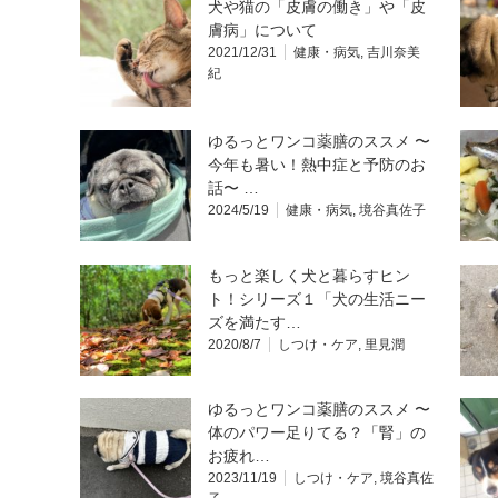
犬や猫の「皮膚の働き」や「皮
膚病」について
2021/12/31
健康・病気
,
吉川奈美
紀
ゆるっとワンコ薬膳のススメ 〜
今年も暑い！熱中症と予防のお
話〜 …
2024/5/19
健康・病気
,
境谷真佐子
もっと楽しく犬と暮らすヒン
ト！シリーズ１「犬の生活ニー
ズを満たす…
2020/8/7
しつけ・ケア
,
里見潤
ゆるっとワンコ薬膳のススメ 〜
体のパワー足りてる？「腎」の
お疲れ…
2023/11/19
しつけ・ケア
,
境谷真佐