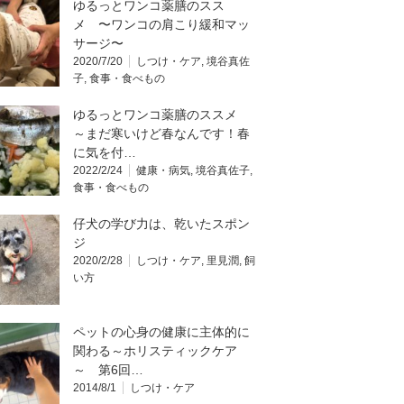
ゆるっとワンコ薬膳のスス
メ 〜ワンコの肩こり緩和マッ
サージ〜
2020/7/20
しつけ・ケア
,
境谷真佐
子
,
食事・食べもの
ゆるっとワンコ薬膳のススメ
～まだ寒いけど春なんです！春
に気を付…
2022/2/24
健康・病気
,
境谷真佐子
,
食事・食べもの
仔犬の学び力は、乾いたスポン
ジ
2020/2/28
しつけ・ケア
,
里見潤
,
飼
い方
ペットの心身の健康に主体的に
関わる～ホリスティックケア
～ 第6回…
2014/8/1
しつけ・ケア