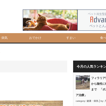
・病気
おでかけ
すまい
食
て
今月の人気ランキ
フィラリア
から陰性に
まで 「ボ
ア治療」
|
category:
健康・病気
by: