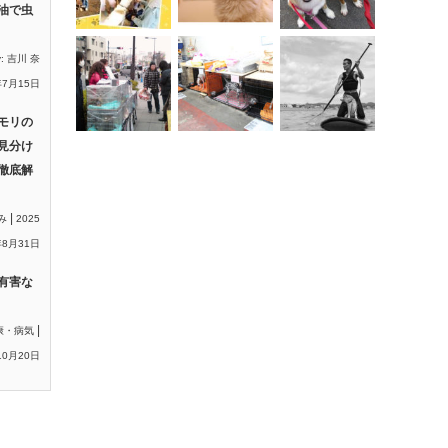
油で虫
y:
吉川 奈
年7月15日
モリの
見分け
徹底解
|
み
2025
8月31日
有害な
|
康・病気
10月20日