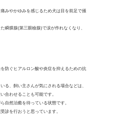
、
痛みやかゆみを感じるため犬は目を前足で掻
た瞬膜腺(第三眼瞼腺)
で涙が作れなくなり、
燥を防ぐヒアルロン酸や炎症を抑えるための抗
ている、
飼い主さんが気にされる場合などは、
縫い合わ
せることも可能です。
がら自然治
癒を待っている状態です。
院受診を
行おうと思っています。