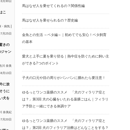
年3月30日
馬はなぜ人を乗せてくれるの？関係性編
はこ
馬はなぜ人を乗せられるの？歴史編
|
康・病気
年7月25日
金魚との生活 ～ベタ編～｜初めてでも安心！ベタ飼育
の基本
驚きの
のジャン
愛犬と上手に夏を乗り切る｜熱中症を防ぐために飼い主
ができる7つのポイント
吉川 奈美
年8月13日
子犬の口元や目の周りがパンパンに腫れたら要注意！
外に放
そうに
ゆるっとワンコ薬膳のススメ 「犬のフィラリア症と
い犬を
は？」第3回 犬の心臓をいたわる薬膳ごはん｜フィラリ
ア予防と一緒にできる体調ケア
川 奈美紀
年7月20日
ゆるっとワンコ薬膳のススメ 「犬のフィラリア症と
は？」第2回 犬のフィラリア治療はどんなことをする？