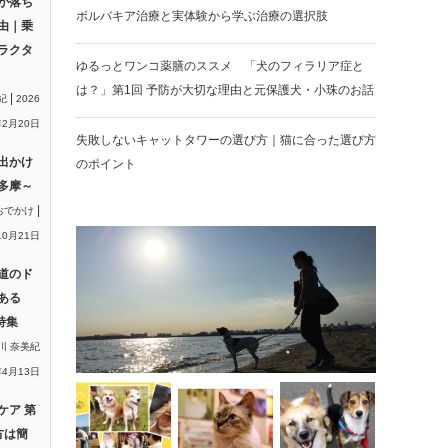
が落ち
ボルバキア治療と実体験から学ぶ治療の選択肢
由｜乗
ラクタ
ゆるっとワンコ薬膳のススメ 「犬のフィラリア症と
は？」第1回 予防が大切な理由と元保護犬・小珠のお話
|
紀
2026
2月20日
失敗しないキャットタワーの選び方｜猫に合った選び方
出かけ
のポイント
多摩～
|
おでかけ
10月21日
道のド
ある
特集
川 奈美紀
年4月13日
ケア 第
方は簡