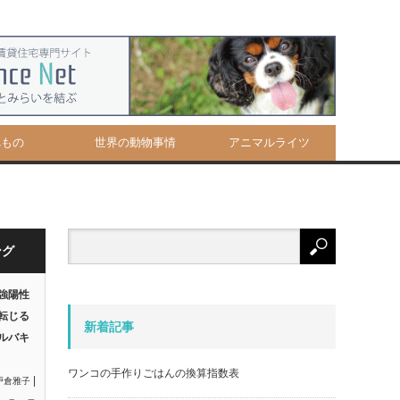
べもの
世界の動物事情
アニマルライツ
ング
強陽性
転じる
新着記事
ルバキ
ワンコの手作りごはんの換算指数表
|
戸倉雅子