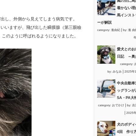
風の日に馬
着かない理
馬インスト
び出し、
外側から見えてしまう病気です。
ーが解説
といいますが、飛び出した瞬膜腺（第三眼瞼
|
category:
進由紀
by:
進 由
、
このように呼ばれるようになりました。
年
愛犬とのお
日記 ～奥
category:
|
by:
みなみ
2025年
中央自動車
ッグランが
SA・PA大
|
category:
おでかけ
by:
吉
|
2025
犬のボディ
4回 作り