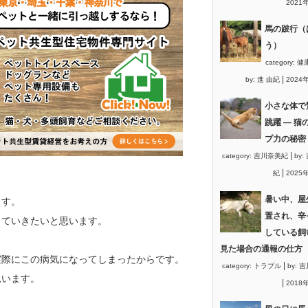
2021
馬の跛行（
う）
category:
健
|
by:
進 由紀
2024
小さな体で
跳躍 ― 猫
プ力の秘密
|
category:
吉川奈美紀
by:
|
紀
2025
暑い中、屋
ます。
置され、辛
していきたいと思います。
している飼
見た場合の通報の仕方
実際にこの病気になってしまったからです。
|
category:
トラブル
by:
吉
思います
。
|
2018