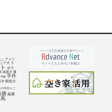
アメリ
んこ
ト
ニア犬
ト
ボラ
馬
保護犬
健
手作
年齢
殺処分
医学
犬の手作りご
薬膳
薬膳
馬