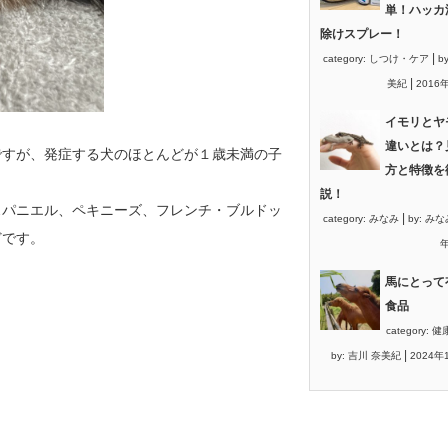
単！ハッカ
除けスプレー！
|
category:
しつけ・ケア
b
|
美紀
2016
イモリとヤ
違いとは？
ですが、発症する犬のほとんどが１歳未満の子
方と特徴を
説！
スパニエル、ペキニーズ、フレンチ・
ブルドッ
|
category:
みなみ
by:
みな
どです。
年
馬にとって
食品
category:
健
|
by:
吉川 奈美紀
2024年