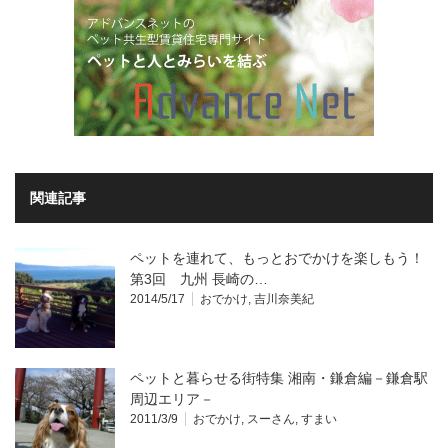
関連記事
ペットを連れて、もっとおでかけを楽しもう！
第3回 九州 長崎の…
2014/5/17
おでかけ
,
吉川奈美紀
ペットと暮らせる街特集 湘南・鎌倉編－鎌倉駅
周辺エリア－
2011/3/9
おでかけ
,
スーさん
,
すまい