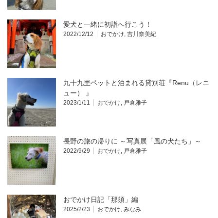
愛犬と一緒に初詣へ行こう！
2022/12/12
おでかけ
,
吉川奈美紀
九十九里ペットと泊まれる貸別荘『Renu（レニ
ュー） 』
2023/1/11
おでかけ
,
戸倉雅子
長野の旅の帰りに ～写真展「風の犬たち」～
2022/9/29
おでかけ
,
戸倉雅子
おでかけ日記「那須」編
2025/2/23
おでかけ
,
みなみ