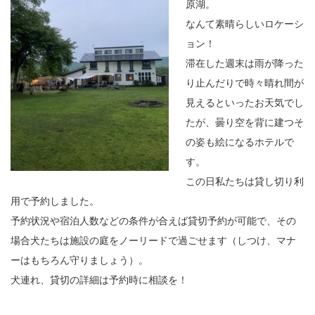
原湖。
なんて素晴らしいロケーシ
ョン！
滞在した週末は雨が降った
り止んだりで時々晴れ間が
見えるといったお天気でし
たが、曇り空を背に建つそ
の姿も絵になるホテルで
す。
この日私たちは貸し切り利
用で予約しました。
予約状況や宿泊人数などの条件が合えば貸切予約が可能で、その
場合犬たちは施設の庭をノーリードで過ごせます（しつけ、マナ
ーはもちろん守りましょう）。
犬連れ、貸切の詳細は予約時に相談を！