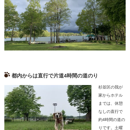
都内からは直行で片道
4
時間の道のり
杉並区の我が
家からホテル
までは、休憩
なしの直行で
約
4
時間の道の
りです。土曜