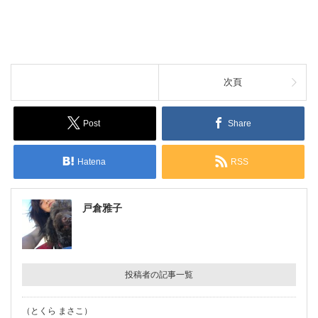
次頁
Post
Share
Hatena
RSS
戸倉雅子
投稿者の記事一覧
（とくら まさこ）