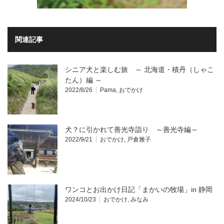
関連記事
シニア犬と楽しむ旅 ～ 北海道・積丹（しゃこ
たん）編 ～
2022/8/26
Pama
,
おでかけ
犬？に引かれて善光寺詣り ～善光寺編～
2022/9/21
おでかけ
,
戸倉雅子
ワンコとお出かけ日記「まかいの牧場」in 静岡
2024/10/23
おでかけ
,
みなみ