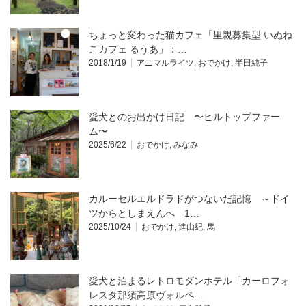
ちょっと変わった猫カフェ「里親募集型 いぬね
こカフェ るうあ」：…
2018/1/19
アニマルライツ
,
おでかけ
,
半田純子
愛犬とのお出かけ日記 〜ヒルトップファー
ム〜
2025/6/22
おでかけ
,
みなみ
カルーセルエルドラドがつないだ記憶 ～ドイ
ツからとしまえんへ 1…
2025/10/24
おでかけ
,
進由紀
,
馬
愛犬と泊まるレトロモダンホテル「カーロフォ
レスタ那須高原ヴォルペ…