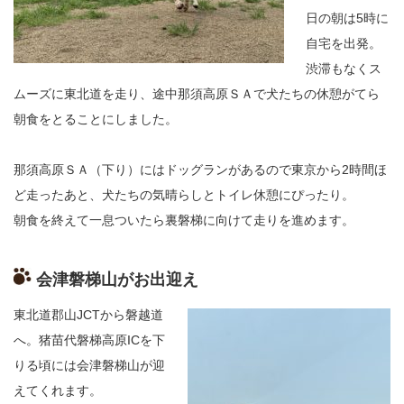
日の朝は
5
時に
自宅を出発。
渋滞もなくス
ムーズに東北道を走り、途中那須高原ＳＡで犬たちの休憩がてら
朝食をとることにしました。
那須高原ＳＡ（下り）にはドッグランがあるので東京から
2
時間ほ
ど走ったあと、犬たちの気晴らしとトイレ休憩にぴったり。
朝食を終えて一息ついたら裏磐梯に向けて走りを進めます。
会津磐梯山がお出迎え
東北道郡山
JCT
から磐越道
へ。猪苗代磐梯高原
IC
を下
りる頃には会津磐梯山が迎
えてくれます。