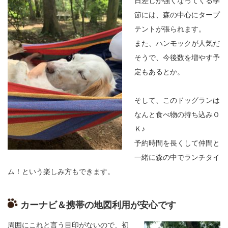
日差しが強くなってくる季
節には、森の中心にタープ
テントが張られます。
また
、
ハンモックが人気だ
そうで、今後数を増やす予
定もあるとか。
そして、このドッグランは
なんと
食べ物の持ち込みＯ
Ｋ
♪
予約時間を長く
して
仲間と
一緒に森の中でランチタイ
ム！という楽しみ方もできます。
カーナビ＆携帯の地図利用が安心です
周囲にこれと言う目印がないので、初