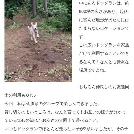
中にあるドッグランは
、
約
800
坪の広さがあり、起伏
に富んだ地形が犬たちには
たまらない
ロケーション
で
す。
この広いドッグランを家族
だけで利用することができ
るなんて
！
なんとも贅沢な
場所ですよね。
もちろん仲良しのお友達同
士の利用もＯＫ
♪
今回
、
私は
5
組
9
頭のグループで楽しんできました。
貸し切りのよいところは、なんと言ってもお互いの様子が分かっ
ている気心の知れたお友達の犬同士で遊べること。
いつもドッグランでほとんど走らない子が
2
頭いましたが、その子