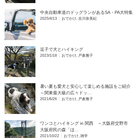
中央自動車道のドッグランがあるSA・PA大特集
2025/4/13
おでかけ
,
吉川奈美紀
逗子で犬とハイキング
2023/1/18
おでかけ
,
戸倉雅子
暑い夏も愛犬と安心して楽しめる施設をご紹介
～関東最大級の広々ドッ…
2021/6/26
おでかけ
,
戸倉雅子
ワンコとハイキング in 関西 ～大阪府交野市
大阪府民の森「ほ…
2021/10/22
おでかけ
,
雑学