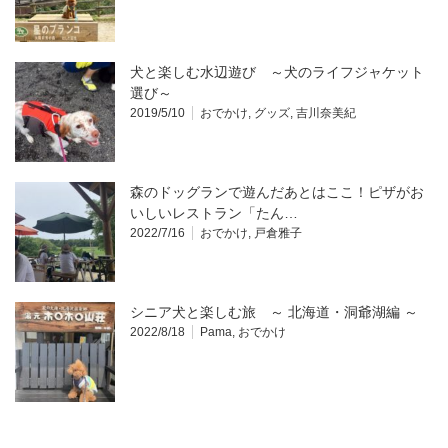
犬と楽しむ水辺遊び ～犬のライフジャケット
選び～
2019/5/10
おでかけ
,
グッズ
,
吉川奈美紀
森のドッグランで遊んだあとはここ！ピザがお
いしいレストラン「たん…
2022/7/16
おでかけ
,
戸倉雅子
シニア犬と楽しむ旅 ～ 北海道・洞爺湖編 ～
2022/8/18
Pama
,
おでかけ