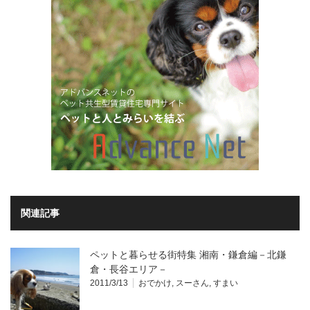
関連記事
ペットと暮らせる街特集 湘南・鎌倉編－北鎌
倉・長谷エリア－
2011/3/13
おでかけ
,
スーさん
,
すまい