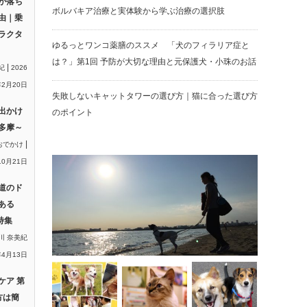
が落ち
ボルバキア治療と実体験から学ぶ治療の選択肢
由｜乗
ラクタ
ゆるっとワンコ薬膳のススメ 「犬のフィラリア症と
は？」第1回 予防が大切な理由と元保護犬・小珠のお話
|
紀
2026
2月20日
失敗しないキャットタワーの選び方｜猫に合った選び方
出かけ
のポイント
多摩～
|
おでかけ
10月21日
道のド
ある
特集
川 奈美紀
年4月13日
ケア 第
方は簡