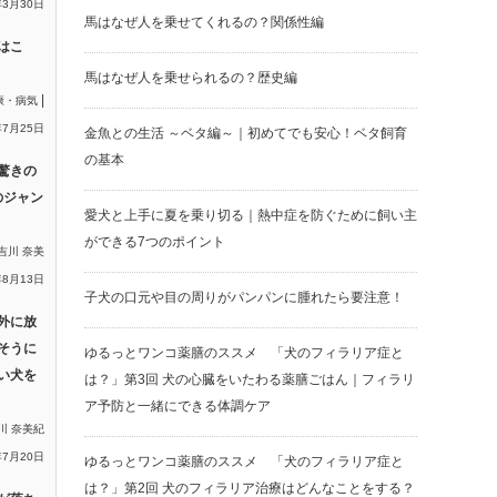
年3月30日
馬はなぜ人を乗せてくれるの？関係性編
はこ
馬はなぜ人を乗せられるの？歴史編
|
康・病気
年7月25日
金魚との生活 ～ベタ編～｜初めてでも安心！ベタ飼育
の基本
驚きの
のジャン
愛犬と上手に夏を乗り切る｜熱中症を防ぐために飼い主
ができる7つのポイント
吉川 奈美
年8月13日
子犬の口元や目の周りがパンパンに腫れたら要注意！
外に放
そうに
ゆるっとワンコ薬膳のススメ 「犬のフィラリア症と
い犬を
は？」第3回 犬の心臓をいたわる薬膳ごはん｜フィラリ
ア予防と一緒にできる体調ケア
川 奈美紀
年7月20日
ゆるっとワンコ薬膳のススメ 「犬のフィラリア症と
は？」第2回 犬のフィラリア治療はどんなことをする？