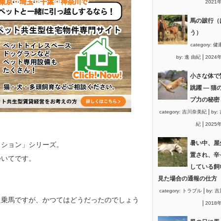
2021
馬の跛行（
う）
category:
健
|
by:
進 由紀
2024
小さな体で
跳躍 ― 猫
プ力の秘密
|
category:
吉川奈美紀
by:
|
紀
2025
暑い中、屋
ッション」シリーズ。
置され、辛
ついてです。
している飼
見た場合の通報の仕方
|
category:
トラブル
by:
吉
た乗馬ですが、かつてはどうだったのでしょう
|
2018