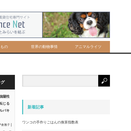
べもの
世界の動物事情
アニマルライツ
ング
強陽性
転じる
新着記事
ルバキ
ワンコの手作りごはんの換算指数表
|
戸倉雅子