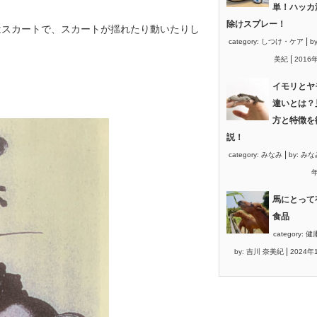
単！ハッカ
除けスプレー！
はスカートで、スカートが揺れたり動いたりし
|
category:
しつけ・ケア
b
|
美紀
2016
イモリとヤ
違いとは？
方と特徴を
説！
|
category:
みなみ
by:
みな
年
馬にとって
食品
category:
健
|
by:
吉川 奈美紀
2024年