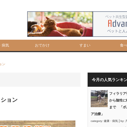
・病気
おでかけ
すまい
食
ョン
今月の人気ランキ
フィラリア
ッション
から陰性に
まで 「ボ
ア治療」
|
category:
健康・病気
by: