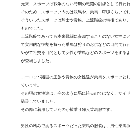
元来、スポーツは戦争のない時期の戦闘の訓練として行わ
そのため、スポーツいうのは競馬や、乗馬、狩猟くらいで
そういったスポーツは騎士や貴族、上流階級の特権であり
ものでした。
上流階級であっても本来戦闘に参加することのない女性に
て実用的な役割を持った乗馬は狩りのお供などの目的で行
やがて社交を目的として女性が乗馬などのスポーツをする
が登場しました。
ヨーロッパ諸国の王族や貴族の女性達が乗馬をスポーツとし
ています。
その頃の女性達は、今のように馬に跨るのではなく、サイ
騎乗していました。
その際に着用していたのが横乗り婦人乗馬服です。
男性の嗜みであるスポーツだった乗馬の服装は、男性乗馬