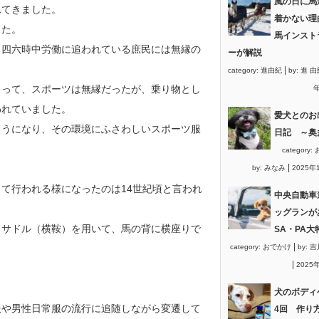
風の日に馬
れてきました。
着かない理
した。
馬インスト
、四六時中労働に追われている庶民には無縁の
ーが解説
|
category:
進由紀
by:
進 由
とって、スポーツは無縁だったが、乗り物とし
年
われていました。
愛犬とのお
ようになり、その環境にふさわしいスポーツ服
日記 ～奥
category:
|
by:
みなみ
2025年
て行われる様になったのは14世紀頃と言われ
中央自動車
ッグランが
ドサドル（横鞍）を用いて、馬の背に横座りで
SA・PA大
|
category:
おでかけ
by:
吉
|
2025
犬のボディ
服や男性日常服の流行に追随しながら変遷して
4回 作り