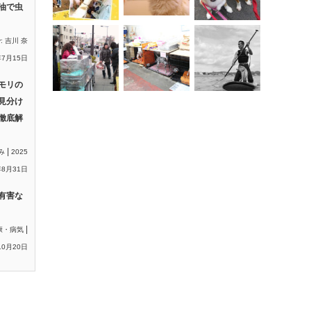
油で虫
y:
吉川 奈
年7月15日
モリの
見分け
徹底解
|
み
2025
8月31日
有害な
|
康・病気
10月20日