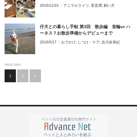
2016/12/16
アニマルライツ
,
里見潤
,
飼い方
仔犬との暮らし手帖 第3回 散歩編 首輪or ハ
ーネス？お散歩準備からデビューまで
2016/5/17
おでかけ
,
しつけ・ケア
,
吉川奈美紀
PAGE NAVI
1
2
»