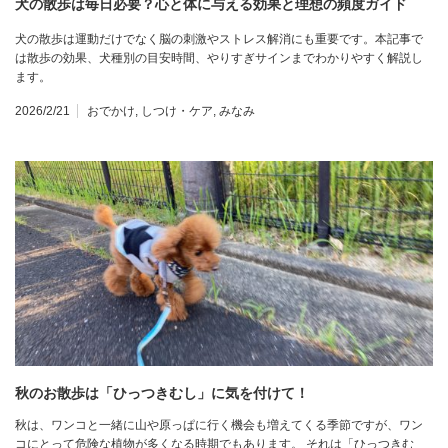
犬の散歩は毎日必要？心と体に与える効果と理想の頻度ガイド
犬の散歩は運動だけでなく脳の刺激やストレス解消にも重要です。本記事で
は散歩の効果、犬種別の目安時間、やりすぎサインまでわかりやすく解説し
ます。
2026/2/21
おでかけ
,
しつけ・ケア
,
みなみ
秋のお散歩は「ひっつきむし」に気を付けて！
秋は、ワンコと一緒に山や原っぱに行く機会も増えてくる季節ですが、ワン
コにとって危険な植物が多くなる時期でもあります。 それは「ひっつきむ