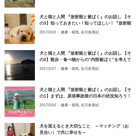
犬と猫と人間 『放射能と被ばく』のお話し 【そ
の3】知っておきたい！知ってほしい！『放射能
と被ばく』についてのキーワード
2017/3/10
健康・病気
,
吉川奈美紀
犬と猫と人間 『放射能と被ばく』のお話し 【そ
の2】散歩・食べ物からの”内部被ばく”を考えて
みよう
2017/2/17
健康・病気
,
吉川奈美紀
犬と猫と人間 『放射能と被ばく』のお話し 【そ
の1】まずは、原発事故後の日本の状況知ろう！
2017/2/10
健康・病気
,
吉川奈美紀
犬を迎えるとき大切なこと ～マッチング（お
見合い）で共に幸せを～