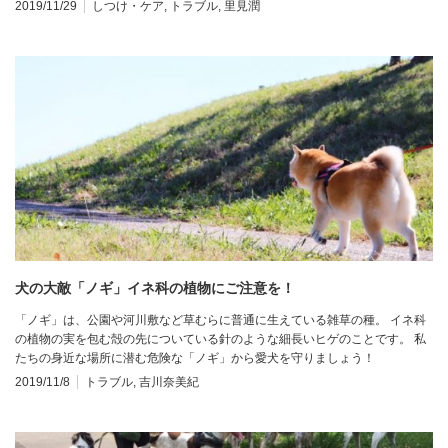
2019/11/29
しつけ・ケア
,
トラブル
,
里見潤
犬の大敵「ノギ」イネ科の植物にご注意を！
「ノギ」は、公園や河川敷など草むらに普通に生えている雑草の種。 イネ科
の植物の実を包む殻の先についている針のような細長いヒゲのことです。 私
たちの身近な場所に潜む危険な「ノギ」から愛犬を守りましょう！
2019/11/8
トラブル
,
吉川奈美紀