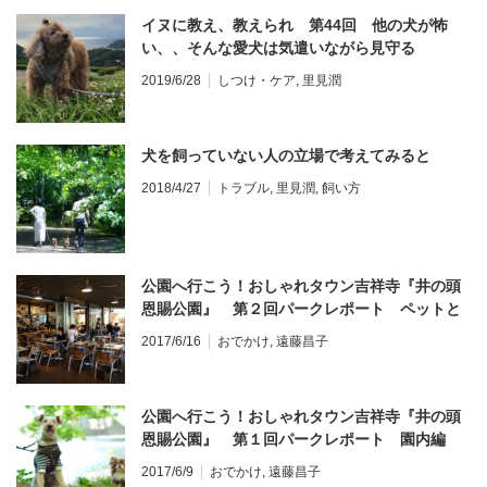
イヌに教え、教えられ 第44回 他の犬が怖
い、、そんな愛犬は気遣いながら見守る
2019/6/28
しつけ・ケア
,
里見潤
犬を飼っていない人の立場で考えてみると
2018/4/27
トラブル
,
里見潤
,
飼い方
公園へ行こう！おしゃれタウン吉祥寺『井の頭
恩賜公園』 第２回パークレポート ペットと
一緒に食事ができるお店
2017/6/16
おでかけ
,
遠藤昌子
公園へ行こう！おしゃれタウン吉祥寺『井の頭
恩賜公園』 第１回パークレポート 園内編
2017/6/9
おでかけ
,
遠藤昌子