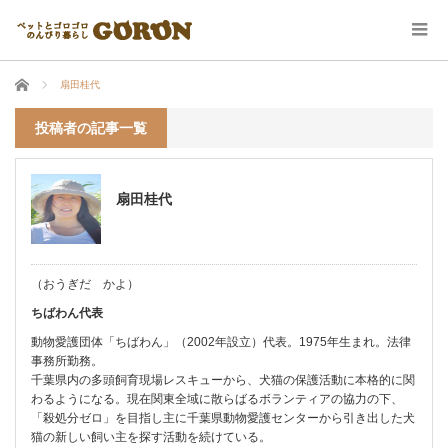
ホーム
扇田桂代
投稿者の記事一覧
扇田桂代
（おうぎだ かよ）
ちばわん代表
動物愛護団体「ちばわん」（2002年設立）代表。1975年生まれ。法律
事務所勤務。
千葉県内の多頭飼育現場レスキューから、犬猫の保護活動に本格的に関
わるようになる。現在関東全域に散らばるボランティアの協力の下、
「殺処分ゼロ」を目指し主に千葉県動物愛護センターから引き出した犬
猫の新しい飼い主を探す活動を続けている。