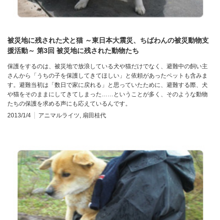
被災地に残された犬と猫 ～東日本大震災、ちばわんの被災動物支
援活動～ 第3回 被災地に残された動物たち
保護をするのは、被災地で放浪している犬や猫だけでなく、避難中の飼い主
さんから「うちの子を保護してきてほしい」と依頼があったペットも含みま
す。避難当初は「数日で家に戻れる」と思っていたために、避難する際、犬
や猫をそのままにしてきてしまった……ということが多く、そのような動物
たちの保護を求める声にも応えているんです。
2013/1/4
アニマルライツ
,
扇田桂代