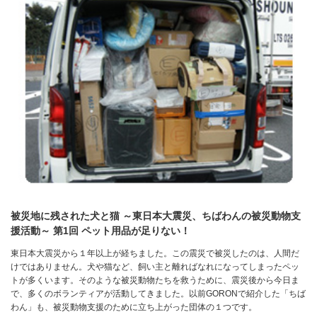
被災地に残された犬と猫 ～東日本大震災、ちばわんの被災動物支
援活動～ 第1回 ペット用品が足りない！
東日本大震災から１年以上が経ちました。この震災で被災したのは、人間だ
けではありません。犬や猫など、飼い主と離ればなれになってしまったペッ
トが多くいます。そのような被災動物たちを救うために、震災後から今日ま
で、多くのボランティアが活動してきました。以前GORONで紹介した「ちば
わん」も、被災動物支援のために立ち上がった団体の１つです。