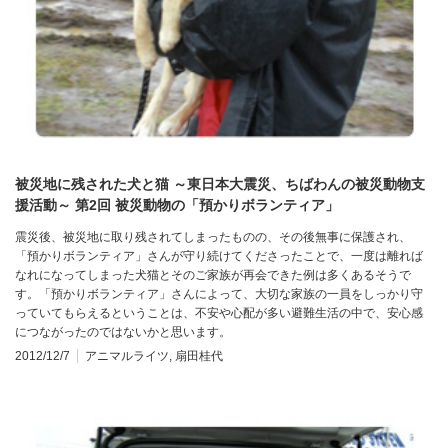
被災地に残された犬と猫 ～東日本大震災、ちばわんの被災動物支
援活動～ 第2回 被災動物の「預かりボランティア」
震災後、被災地に取り残されてしまったものの、その後無事に保護され、
「預かりボランティア」さんが守り続けてくださったことで、一度は離れば
なれになってしまった犬猫とそのご家族が再会できた例は多くあるそうで
す。「預かりボランティア」さんによって、大切な家族の一員をしっかり守
っていてもらえるということは、不安や心配が多い避難生活の中で、安心感
につながったのではないかと思います。
2012/12/7
アニマルライツ
,
扇田桂代