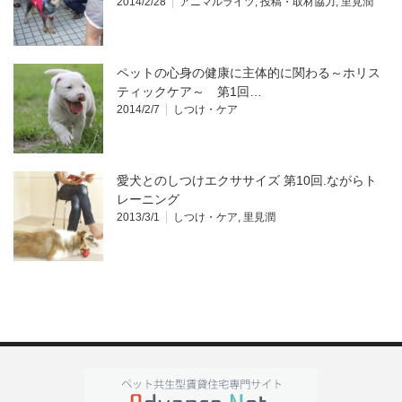
2014/2/28
アニマルライツ
,
投稿・取材協力
,
里見潤
ペットの心身の健康に主体的に関わる～ホリス
ティックケア～ 第1回…
2014/2/7
しつけ・ケア
愛犬とのしつけエクササイズ 第10回.ながらト
レーニング
2013/3/1
しつけ・ケア
,
里見潤