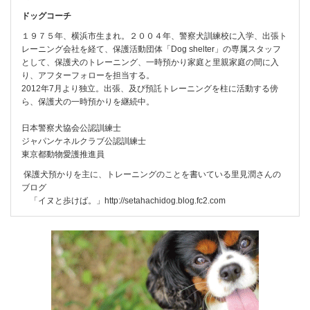
ドッグコーチ
１９７５年、横浜市生まれ。２００４年、警察犬訓練校に入学、出張ト
レーニング会社を経て、保護活動団体「Dog shelter」の専属スタッフ
として、保護犬のトレーニング、一時預かり家庭と里親家庭の間に入
り、アフターフォローを担当する。
2012年7月より独立。出張、及び預託トレーニングを柱に活動する傍
ら、保護犬の一時預かりを継続中。
日本警察犬協会公認訓練士
ジャパンケネルクラブ公認訓練士
東京都動物愛護推進員
保護犬預かりを主に、トレーニングのことを書いている里見潤さんの
ブログ
「イヌと歩けば。」
http://setahachidog.blog.fc2.com