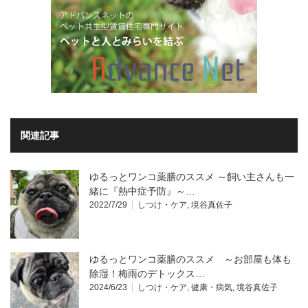
関連記事
ゆるっとワンコ薬膳のススメ ～飼い主さんも一
緒に『熱中症予防』～…
2022/7/29
しつけ・ケア
,
境谷真佐子
ゆるっとワンコ薬膳のススメ ～お部屋も体も
除湿！梅雨のデトックス…
2024/6/23
しつけ・ケア
,
健康・病気
,
境谷真佐子