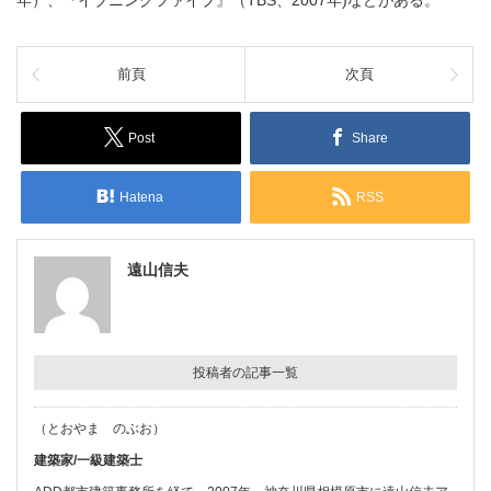
年）、『イブニングファイブ』（TBS、2007年)などがある。
前頁
次頁
Post
Share
Hatena
RSS
遠山信夫
投稿者の記事一覧
（とおやま のぶお）
建築家/一級建築士