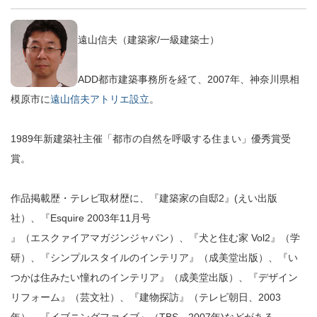
遠山信夫（建築家/一級建築士）
ADD都市建築事務所を経て、2007年、神奈川県相
模原市に
遠山信夫アトリエ設立
。
1989年新建築社主催「都市の自然を呼吸する住まい」優秀賞受
賞。
作品掲載歴・テレビ取材歴に、『建築家の自邸2』(えい出版
社）、『Esquire 2003年11月号
』（エスクァイアマガジンジャパン）、『犬と住む家 Vol2』（学
研）、『シンプルスタイルのインテリア』（成美堂出版）、『い
つかは住みたい憧れのインテリア』（成美堂出版）、『デザイン
リフォーム』（芸文社）、『建物探訪』（テレビ朝日、2003