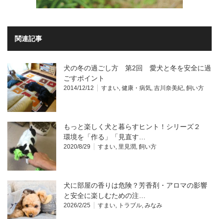
関連記事
犬の冬の過ごし方 第2回 愛犬と冬を安全に過
ごすポイント
2014/12/12
すまい
,
健康・病気
,
吉川奈美紀
,
飼い方
もっと楽しく犬と暮らすヒント！シリーズ２
環境を「作る」「見直す…
2020/8/29
すまい
,
里見潤
,
飼い方
犬に部屋の香りは危険？芳香剤・アロマの影響
と安全に楽しむための注…
2026/2/25
すまい
,
トラブル
,
みなみ