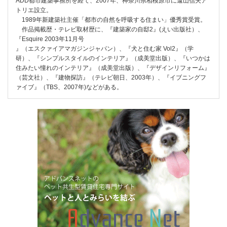
ADD都市建築事務所を経て、2007年、神奈川県相模原市に遠山信夫ア
トリエ設立。
1989年新建築社主催「都市の自然を呼吸する住まい」優秀賞受賞。
作品掲載歴・テレビ取材歴に、『建築家の自邸2』(えい出版社）、
『Esquire 2003年11月号
』（エスクァイアマガジンジャパン）、『犬と住む家 Vol2』（学
研）、『シンプルスタイルのインテリア』（成美堂出版）、『いつかは
住みたい憧れのインテリア』（成美堂出版）、『デザインリフォーム』
（芸文社）、『建物探訪』（テレビ朝日、2003年）、『イブニングフ
ァイブ』（TBS、2007年)などがある。