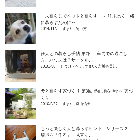
一人暮らしでペットと暮らす ～[1].末長く一緒
に暮らすために～…
2014/11/7
すまい
,
飼い方
仔犬との暮らし手帖 第2回 室内での過ごし
方 ハウスは？サークル…
2016/4/8
しつけ・ケア
,
すまい
,
吉川奈美紀
犬と暮らす家づくり 第3回 斜面地を活かす家づ
くり
2010/9/27
すまい
,
遠山信夫
もっと楽しく犬と暮らすヒント！シリーズ２
環境を「作る」「見直す…