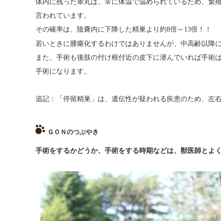
体内に残った睾丸は、常に体温で温められているため、繁
言われています。
その確率は、陰嚢内に下降した精巣より約
倍～
倍！！
8
13
若いときに腫瘍化するわけではありませんが、中高齢以降
また、手術も後肢の付け根付近の皮下に潜んでいれば手術
手術になります。
追記：「停留精巣」は、遺伝性が疑われる疾患のため、左
ＧＯＮのつぶやき
手術をするかどうか、手術をする時期などは、
獣医師とよ