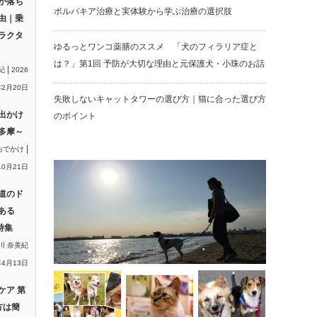
が落ち
ボルバキア治療と実体験から学ぶ治療の選択肢
由｜乗
ラクタ
ゆるっとワンコ薬膳のススメ 「犬のフィラリア症と
は？」第1回 予防が大切な理由と元保護犬・小珠のお話
|
紀
2026
2月20日
失敗しないキャットタワーの選び方｜猫に合った選び方
出かけ
のポイント
多摩～
|
おでかけ
10月21日
道のド
ある
特集
川 奈美紀
年4月13日
ケア 第
方は簡