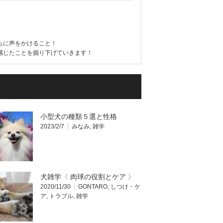
ちに声をかけること！
感じたことを掘り下げていきます！
小型犬の種類５選と性格
2023/2/7
みなみ
,
雑学
犬雑学〈 肉球の役割とケア 〉
2020/11/30
GONTARO
,
しつけ・ケ
ア
,
トラブル
,
雑学