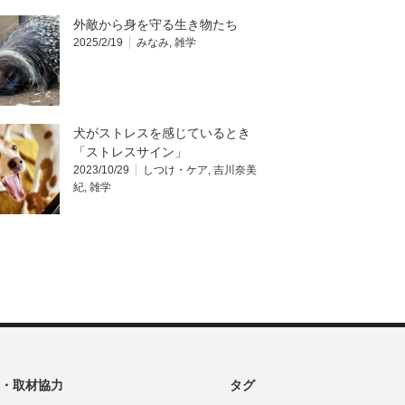
外敵から身を守る生き物たち
2025/2/19
みなみ
,
雑学
犬がストレスを感じているとき
「ストレスサイン」
2023/10/29
しつけ・ケア
,
吉川奈美
紀
,
雑学
・取材協力
タグ