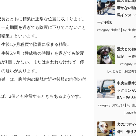
風の日に馬
着かない理
馬インスト
成長とともに精巣は正常な位置に収まります。
ーが解説
、一定期間を過ぎても陰嚢に下りてこないこと
|
category:
進由紀
by:
進 由
留精巣」といいます。
年
、生後
か月程度で陰嚢に収まる精巣。
1
愛犬とのお
、生後
か月（性成熟の時期）を過ぎても陰嚢
6
日記 ～奥
巣が
個しかない、またはさわれなければ「停
1
category:
」の疑いがあります。
|
by:
みなみ
2025年
精巣」は、腹腔内の膀胱付近や後肢の内側の付
中央自動車
ッグランが
れば、
個とも停留するときもあるようです。
2
SA・PA大
|
category:
おでかけ
by:
吉
|
2025
犬のボディ
4回 作り