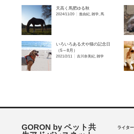
天高く馬肥ゆる秋
2024/11/20
進由紀
,
雑学
,
馬
いろいろある犬や猫の記念日
（5～8月）
2021/2/11
吉川奈美紀
,
雑学
GORON by ペット共
ライター