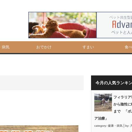
・病気
おでかけ
すまい
食
今月の人気ランキ
フィラリア
から陰性に
まで 「ボ
ア治療」
|
category:
健康・病気
by: