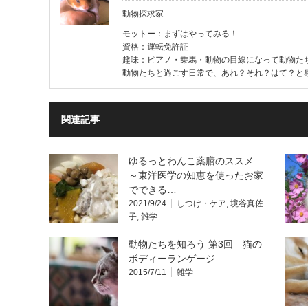
動物探求家
モットー：まずはやってみる！
資格：運転免許証
趣味：ピアノ・乗馬・動物の目線になって動物た
動物たちと過ごす日常で、あれ？それ？はて？と
関連記事
ゆるっとわんこ薬膳のススメ
～東洋医学の知恵を使ったお家
でできる…
2021/9/24
しつけ・ケア
,
境谷真佐
子
,
雑学
動物たちを知ろう 第3回 猫の
ボディーランゲージ
2015/7/11
雑学