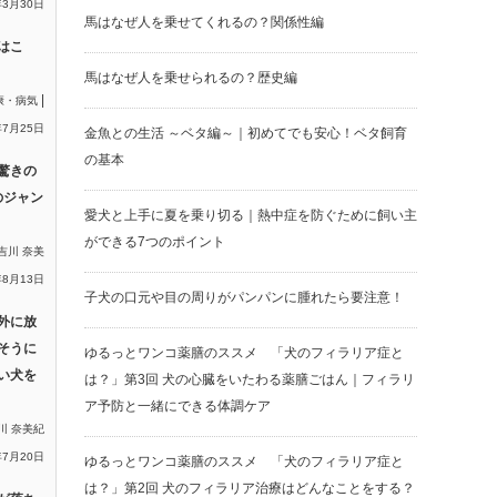
年3月30日
馬はなぜ人を乗せてくれるの？関係性編
はこ
馬はなぜ人を乗せられるの？歴史編
|
康・病気
年7月25日
金魚との生活 ～ベタ編～｜初めてでも安心！ベタ飼育
の基本
驚きの
のジャン
愛犬と上手に夏を乗り切る｜熱中症を防ぐために飼い主
ができる7つのポイント
吉川 奈美
年8月13日
子犬の口元や目の周りがパンパンに腫れたら要注意！
外に放
そうに
ゆるっとワンコ薬膳のススメ 「犬のフィラリア症と
い犬を
は？」第3回 犬の心臓をいたわる薬膳ごはん｜フィラリ
ア予防と一緒にできる体調ケア
川 奈美紀
年7月20日
ゆるっとワンコ薬膳のススメ 「犬のフィラリア症と
は？」第2回 犬のフィラリア治療はどんなことをする？