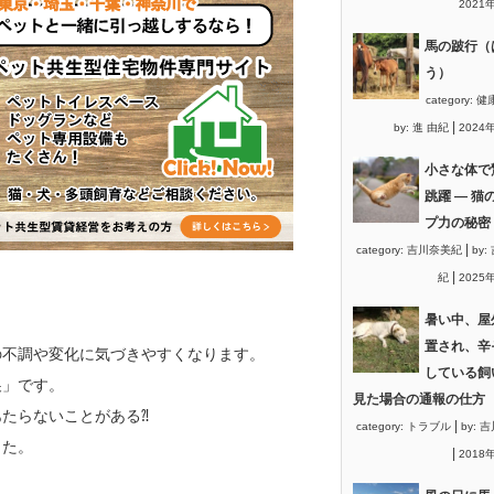
2021
馬の跛行（
う）
category:
健
|
by:
進 由紀
2024
小さな体で
跳躍 ― 猫
プ力の秘密
|
category:
吉川奈美紀
by:
|
紀
2025
暑い中、屋
置され、辛
の不調や変化に気づきやすくなります。
している飼
巣」です。
見た場合の通報の仕方
たらないことがある⁈
|
category:
トラブル
by:
吉
した。
|
2018