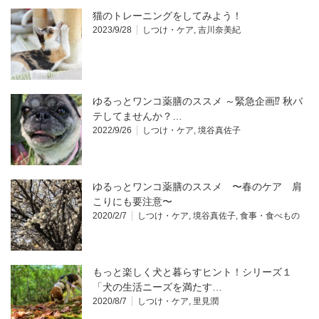
猫のトレーニングをしてみよう！
2023/9/28
しつけ・ケア
,
吉川奈美紀
ゆるっとワンコ薬膳のススメ ～緊急企画⁉︎ 秋バ
テしてませんか？…
2022/9/26
しつけ・ケア
,
境谷真佐子
ゆるっとワンコ薬膳のススメ 〜春のケア 肩
こりにも要注意〜
2020/2/7
しつけ・ケア
,
境谷真佐子
,
食事・食べもの
もっと楽しく犬と暮らすヒント！シリーズ１
「犬の生活ニーズを満たす…
2020/8/7
しつけ・ケア
,
里見潤