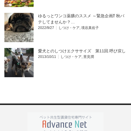
ゆるっとワンコ薬膳のススメ ～緊急企画⁉︎ 秋バ
テしてませんか？…
2022/9/27
しつけ・ケア
,
境谷真佐子
愛犬とのしつけエクササイズ 第11回.呼び戻し
2013/10/11
しつけ・ケア
,
里見潤