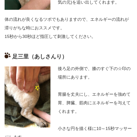
気の元
)
を追い出してくれます。
体の流れが良くなるツボでもありますので、エネルギーの流れが
滞りがちな時におススメです。
15
秒から
30
秒ほど指圧して刺激してください。
足三里（あしさんり）
後ろ足の外側で、膝のすぐ下の☆印の
場所にあります。
胃腸を丈夫にし、エネルギーを強めて
胃、脾臓、筋肉にエネルギーを与えて
くれます。
小さな円を描く様に
10
～
15
秒マッサー