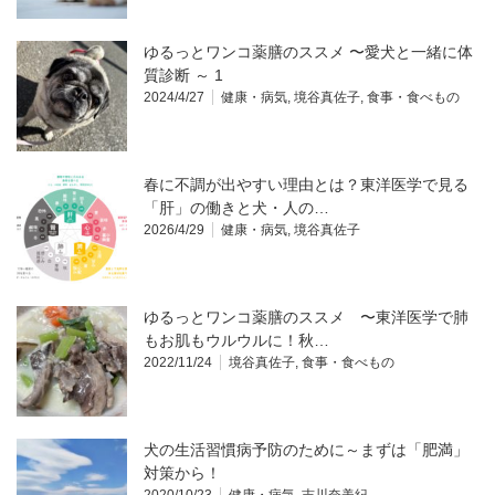
ゆるっとワンコ薬膳のススメ 〜愛犬と一緒に体
質診断 ～ 1
2024/4/27
健康・病気
,
境谷真佐子
,
食事・食べもの
春に不調が出やすい理由とは？東洋医学で見る
「肝」の働きと犬・人の…
2026/4/29
健康・病気
,
境谷真佐子
ゆるっとワンコ薬膳のススメ 〜東洋医学で肺
もお肌もウルウルに！秋…
2022/11/24
境谷真佐子
,
食事・食べもの
犬の生活習慣病予防のために～まずは「肥満」
対策から！
2020/10/23
健康・病気
,
吉川奈美紀