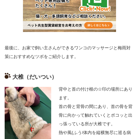
最後に、お家で飼い主さんができるワンコのマッサージと梅雨対
策におすすめなツボをご紹介します。
大椎（だいつい）
背中と首の付け根の☆印の場所にあり
ます。
首の骨と背骨の間にあり、首の骨を背
骨に向かって触れていくとポコッと出
っ張っている所が大椎です。
熱や風
(
ふう
/
体内を縦横無尽に巡る病