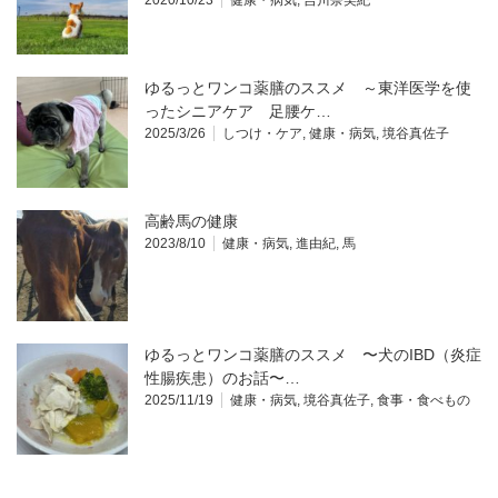
ゆるっとワンコ薬膳のススメ ～東洋医学を使
ったシニアケア 足腰ケ…
2025/3/26
しつけ・ケア
,
健康・病気
,
境谷真佐子
高齢馬の健康
2023/8/10
健康・病気
,
進由紀
,
馬
ゆるっとワンコ薬膳のススメ 〜犬のIBD（炎症
性腸疾患）のお話〜…
2025/11/19
健康・病気
,
境谷真佐子
,
食事・食べもの