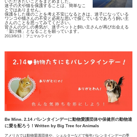
いただきたいことをまとめました。
迷子の犬や猫を保護することは、簡単なこ
とではありません。
保護をした後のことを考え不安になるときは、迷子になっている
ワンコや猫さんの不安と必死な思いで探しているであろう飼い主
さんのことを思ってみてください。
皆さんの少しの勇気が、迷子ペットと飼い主さんが再び出会える
「架け橋」となることを願っています。
2013/9/13
アニマルライツ
Be Mine. 2.14 バレンタインデーに動物愛護団体や保健所の動物達
に愛を配ろう！Written by Big Tree for Animals
アメリカでは動物愛護団体や、シェルターなどで毎年バレンタインデーの季