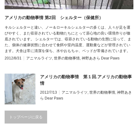
アメリカの動物事情 第2回 シェルター（保健所）
キルシェルターと違い、ノー＆ローキルシェルターの多くは、人々が足を運
びやすく、また収容されている動物たちにとって居心地の良い環境作りが徹
底されています。 シェルターでは、収容されている動物の生態に沿って、ま
た、個体の健康状態に合わせて食餌や室内温度、運動量などが管理されてい
ます。犬舎は常に清潔を保ち、水やおもちゃ、ベッドが常備されています。
2012/8/31
アニマルライツ
,
世界の動物事情
,
神野あきら Dear Paws
アメリカの動物事情 第１回.アメリカの動物事
情
2012/7/13
アニマルライツ
,
世界の動物事情
,
神野あき
ら Dear Paws
トップページに戻る