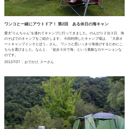
ワンコと一緒にアウトドア！ 第2回 ある休日の海キャン
愛犬”りんちゃん”を連れてキャンプに行ってきました。のんびり２泊３日、海
のそばでのキャンプをご紹介します。 今回利用したキャンプ場は、「大原オ
ートキャンプインそとぼう」さん。 ワンコと思いっきり海遊びするためにこ
ちらを選びました。なんと、「徒歩３分で海」という素敵なロケーションな
のです。
2012/7/27
おでかけ
,
スーさん