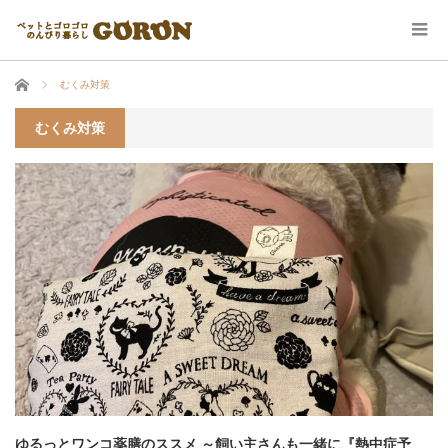
ホーム
むくみ対策
むくみ対策
ゆるっとワンコ薬膳のススメ ～飼い主さんも一緒に『熱中症予