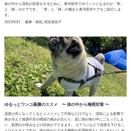
体の中から湿気の対策をするために、東洋医学でポイントになるのが「胃」
と「肺」のケアです。 「胃」と「肺」の働きと東洋医学ケアをご紹介しま
す。
2022/5/21
健康・病気
,
境谷真佐子
ゆるっとワンコ薬膳のススメ 〜 体の中から梅雨対策 〜
湿度が高くなってくるとジメジメして不快なだけでなく、湿気による影響で
体が冷えて体調不良や関節の痛みが出たり、逆に熱が体の中にこもってしま
い、肌荒れや痒みなどの症状がでてきます。 エアコンなどで湿度を下げるこ
とはもちろんですが、体の中からできる梅雨の不調対策もしていきたい！ 今