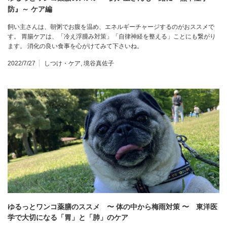
防』～ ケア編
飼い主さんは、朝粥でお腹を温め、エネルギーチャージするのがおススメで
す。 胃腸ケアは、「冷え浮腫み対策」「自律神経を整える」ことにも繋がり
ます。 消化の良い食事を心がけてみて下さいね。
2022/7/27
しつけ・ケア
,
境谷真佐子
ゆるっとワンコ薬膳のススメ 〜 体の中から梅雨対策 〜 東洋医
学で大切になる「胃」と「肺」のケア