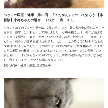
ペットの医療・健康 第13回 「てんかん」について知ろう 【体
験談】小梅ちゃんの場合 （パグ 6歳 メス）
小梅の初めてのてんかん発作は、1歳の時でした。 朝の散歩中に突然口から泡
を吹き、痙攣（けいれん）して倒れました。 小梅を抱え上げ、発作が治まる
のを待って帰宅し、直ぐにかかりつけの病院で診察・検査をして、癲癇（て
んかん）発作との診断を受けたのです。 しかし、この時点でCTやMRIなどの
検査は行いませんでした。 その理由は、検査の際に行う全身麻酔のリスクや
大きな病院での検査で小梅にかかるストレスです。かかりつけの獣医さんと
話し合い、「まだやらなくて良いでしょう、頻繁に発作が起こる様子なら改
めて考えましょう」 という結論になりました。
2014/9/19
健康・病気
,
境谷真佐子