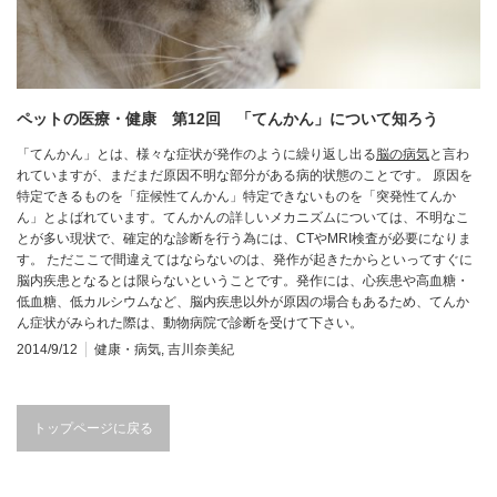
ペットの医療・健康 第12回 「てんかん」について知ろう
「てんかん」とは、様々な症状が発作のように繰り返し出る
脳の病気
と言わ
れていますが、まだまだ原因不明な部分がある病的状態のことです。 原因を
特定できるものを「症候性てんかん」特定できないものを「突発性てんか
ん」とよばれています。てんかんの詳しいメカニズムについては、不明なこ
とが多い現状で、確定的な診断を行う為には、CTやMRI検査が必要になりま
す。 ただここで間違えてはならないのは、発作が起きたからといってすぐに
脳内疾患となるとは限らないということです。発作には、心疾患や高血糖・
低血糖、低カルシウムなど、脳内疾患以外が原因の場合もあるため、てんか
ん症状がみられた際は、動物病院で診断を受けて下さい。
2014/9/12
健康・病気
,
吉川奈美紀
トップページに戻る