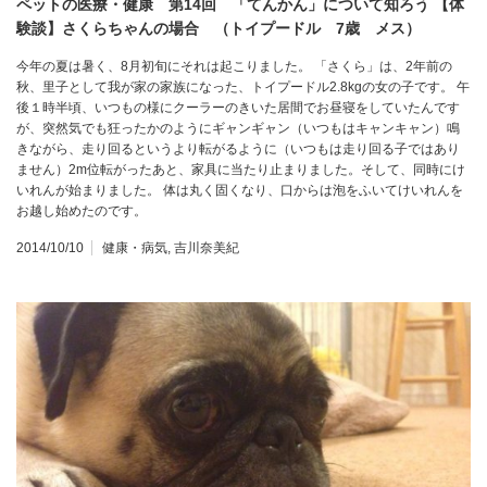
ペットの医療・健康 第14回 「てんかん」について知ろう 【体
験談】さくらちゃんの場合 （トイプードル 7歳 メス）
今年の夏は暑く、8月初旬にそれは起こりました。 「さくら」は、2年前の
秋、里子として我が家の家族になった、トイプードル2.8kgの女の子です。 午
後１時半頃、いつもの様にクーラーのきいた居間でお昼寝をしていたんです
が、突然気でも狂ったかのようにギャンギャン（いつもはキャンキャン）鳴
きながら、走り回るというより転がるように（いつもは走り回る子ではあり
ません）2m位転がったあと、家具に当たり止まりました。そして、同時にけ
いれんが始まりました。 体は丸く固くなり、口からは泡をふいてけいれんを
お越し始めたのです。
2014/10/10
健康・病気
,
吉川奈美紀